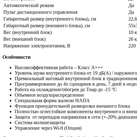
Автоматический режим
Да
Пульт дистанционного управления
Да
Габаритный размер (внутреннего блока), см
22,
Габаритный размер (внешнего блока), см
55x
Вес (внутренний блок)
10 к
Вес (внешний блок)
26 к
Напряжение электропитания, В
220
Особенности
Высокоэффективная работа – Класс А+++
Уровень шума внутреннего блока от 19 дБ(А) / наружного
Премиальный матовый внутренний блок в традиционном
Программирование до 4х сценариев в день, 7 дней в нед
Работа на охлаждение/обогрев до Тнар до -15 °С
Объемное воздухораспределение
Специальная форма жалюзи HADA
Функция принудительной разморозки внешнего блока
Полностью огнестойкие компоненты внутреннего и внеш
Защита от перепадов напряжения в сети (+-20% диапазон
Система молниезащиты
Управление через Wi-fi (Опция)