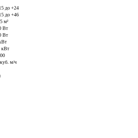
15 до +24
15 до +46
5 м²
0 Вт
0 Вт
 кВт
4 кВт
000
куб. м/ч
м