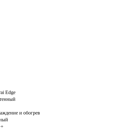
rai Edge
тенный
аждение и обогрев
ный
++