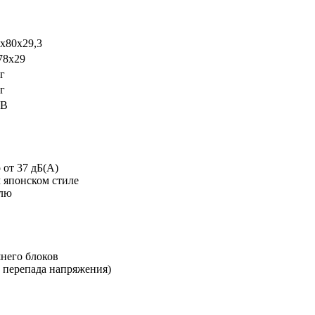
6x80x29,3
78x29
г
г
 В
 от 37 дБ(А)
 японском стиле
елю
него блоков
 перепада напряжения)