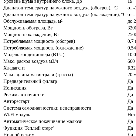
Уровень шума внутреннего блока, Дб
19
Диапазон температур наружного воздуха (обогрев), °C
от -
Диапазон температур наружного воздуха (охлаждение), °C
от -
Обслуживаемая площадь, м²
до 2
Мощность обогрева, Вт
320
Мощность охлаждения, Вт
250
Потребляемая мощность (обогрев)
0,7
Потребляемая мощность (охлаждение)
0,5
Модель кондиционера (BTU)
10 
Макс. расход воздуха м3/ч
660 
Хладагент
R32
Макс. длина магистрали (трассы)
20 
Предварительный фильтр
Да
Ионизация
Да
Режим автоочистки
Да
Авторестарт
Да
Система самодиагностики неисправности
Да
Wi-Fi модуль
Нет
Автоматическое покачивание жалюзи
Да
Функция 'Теплый старт'
Да
Ночной режим
Да