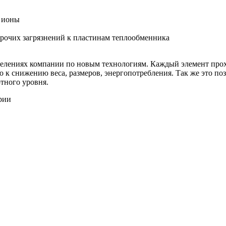
е ионы
прочих загрязнений к пластинам теплообменника
делениях компании по новым технологиям. Каждый элемент прохо
 к снижению веса, размеров, энергопотребления. Так же это по
ртного уровня.
рии