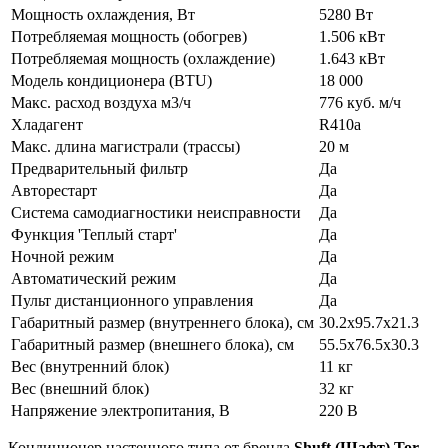
Мощность охлаждения, Вт
5280 Вт
Потребляемая мощность (обогрев)
1.506 кВт
Потребляемая мощность (охлаждение)
1.643 кВт
Модель кондиционера (BTU)
18 000
Макс. расход воздуха м3/ч
776 куб. м/ч
Хладагент
R410a
Макс. длина магистрали (трассы)
20 м
Предварительный фильтр
Да
Авторестарт
Да
Система самодиагностики неисправности
Да
Функция 'Теплый старт'
Да
Ночной режим
Да
Автоматический режим
Да
Пульт дистанционного управления
Да
Габаритный размер (внутреннего блока), см
30.2x95.7x21.3
Габаритный размер (внешнего блока), см
55.5x76.5x30.3
Вес (внутренний блок)
11 кг
Вес (внешний блок)
32 кг
Напряжение электропитания, В
220 В
Кондиционер настенного типа от бренда
Shuft (Шафт) Tor