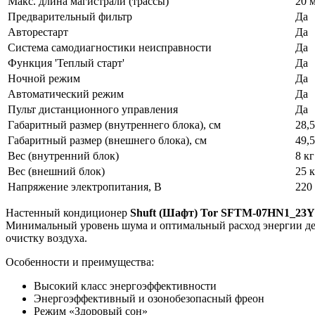
Макс. длина магистрали (трассы)
20 
Предварительный фильтр
Да
Авторестарт
Да
Система самодиагностики неисправности
Да
Функция 'Теплый старт'
Да
Ночной режим
Да
Автоматический режим
Да
Пульт дистанционного управления
Да
Габаритный размер (внутреннего блока), см
28,
Габаритный размер (внешнего блока), см
49,
Вес (внутренний блок)
8 кг
Вес (внешний блок)
25 к
Напряжение электропитания, В
220
Настенный кондиционер
Shuft (Шафт) Tor SFTM-07HN1_23Y
Минимальный уровень шума и оптимальный расход энергии дел
очистку воздуха.
Особенности и преимущества:
Высокий класс энергоэффективности
Энергоэффективный и озонобезопасный фреон
Режим «Здоровый сон»