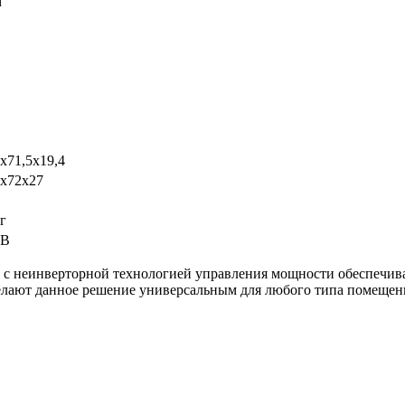
м
5х71,5х19,4
5х72х27
г
 В
с неинверторной технологией управления мощности обеспечив
ают данное решение универсальным для любого типа помещения