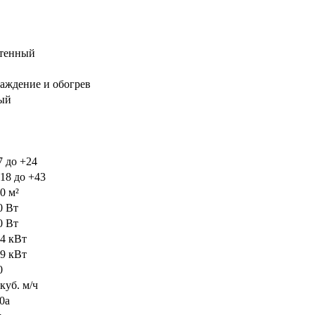
тенный
аждение и обогрев
ый
7 до +24
+18 до +43
0 м²
0 Вт
0 Вт
84 кВт
49 кВт
0
куб. м/ч
0a