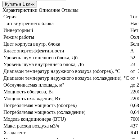
Купить в 1 клик
Характеристики
Описание
Отзывы
Серия
Tor
Тип внутреннего блока
Нас
Инверторный
Нет
Режим работы
Охл
Цвет корпуса внутр. блока
Бел
Класс энергоэффективности
А
Уровень шума внешнего блока, Дб
52
Уровень шума внутреннего блока, Дб
23
Диапазон температур наружного воздуха (обогрев), °C
от -
Диапазон температур наружного воздуха (охлаждение), °C
от 
Обслуживаемая площадь, м²
до 2
Мощность обогрева, Вт
220
Мощность охлаждения, Вт
220
Потребляемая мощность (обогрев)
0,6
Потребляемая мощность (охлаждение)
0,6
Модель кондиционера (BTU)
700
Макс. расход воздуха м3/ч
437 
Хладагент
R41