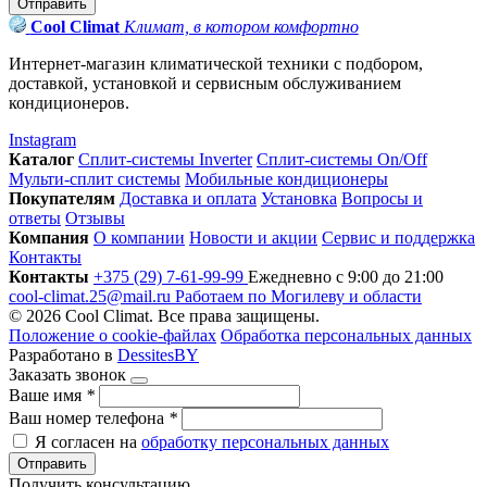
Отправить
Cool Climat
Климат, в котором комфортно
Интернет-магазин климатической техники с подбором,
доставкой, установкой и сервисным обслуживанием
кондиционеров.
Instagram
Каталог
Сплит-системы Inverter
Сплит-системы On/Off
Мульти-сплит системы
Мобильные кондиционеры
Покупателям
Доставка и оплата
Установка
Вопросы и
ответы
Отзывы
Компания
О компании
Новости и акции
Сервис и поддержка
Контакты
Контакты
+375 (29) 7-61-99-99
Ежедневно с 9:00 до 21:00
cool-climat.25@mail.ru
Работаем по Могилеву и области
© 2026 Cool Climat. Все права защищены.
Положение о cookie-файлах
Обработка персональных данных
Разработано в
DessitesBY
Заказать звонок
Ваше имя
*
Ваш номер телефона
*
Я согласен на
обработку персональных данных
Отправить
Получить консультацию