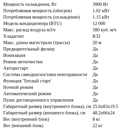
Мощность охлаждения, Вт
3900 Вт
Потребляемая мощность (обогрев)
1.02 кВт
Потребляемая мощность (охлаждение)
1.15 кВт
Модель кондиционера (BTU)
12 000
Макс. расход воздуха м3/ч
580 куб. м/ч
Хладагент
R32
Макс. длина магистрали (трассы)
20 м
Предварительный фильтр
Да
Ионизация
Да
Режим автоочистки
Да
Авторестарт
Да
Система самодиагностики неисправности
Да
Функция 'Теплый старт'
Да
Ночной режим
Да
Автоматический режим
Да
Пульт дистанционного управления
Да
Габаритный размер (внутреннего блока), см
25.6x83x19.5
Габаритный размер (внешнего блока), см
48.2x66x24
Вес (внутренний блок)
8 кг
Вес (внешний блок)
22 кг