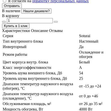
Я согласен на
обработку персональных данных
Отправить
В наличии
Нашли дешевле?
В корзину
Купить в 1 клик
Характеристики
Описание
Отзывы
Серия
Soturai
Тип внутреннего блока
Настенный
Инверторный
Да
Охлаждение и
Режим работы
обогрев
Цвет корпуса внутр. блока
Белый
Класс энергоэффективности
А
Уровень шума внешнего блока, Дб
54
Уровень шума внутреннего блока, Дб
25
Диапазон температур наружного воздуха
от -15 до +24
(обогрев), °C
Диапазон температур наружного воздуха
от 0 до +46
(охлаждение), °C
Обслуживаемая площадь, м²
от 26 до 35 м²
Мощность обогрева, Вт
4000 Вт