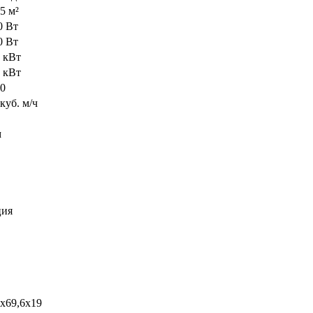
5 м²
0 Вт
0 Вт
5 кВт
2 кВт
00
куб. м/ч
м
ия
1х69,6х19