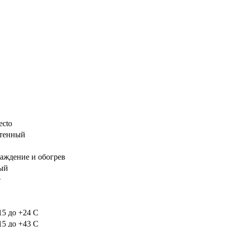
ecto
тенный
аждение и обогрев
ый
+
15 до +24 C
15 до +43 C