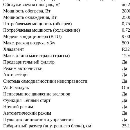
Обслуживаемая площадь, м²
до 2
Мощность обогрева, Вт
280
Мощность охлаждения, Вт
250
Потребляемая мощность (обогрев)
0,7
Потребляемая мощность (охлаждение)
0,7
Модель кондиционера (BTU)
9 0
Макс. расход воздуха м3/ч
500 
Хладагент
R32
Макс. длина магистрали (трассы)
15 
Предварительный фильтр
Да
Режим автоочистки
Да
Авторестарт
Да
Система самодиагностики неисправности
Да
Wi-Fi модуль
Опц
Непрерывное движение заслонок
Да
Функция 'Теплый старт'
Да
Ночной режим
Да
Автоматический режим
Да
Пульт дистанционного управления
Да
Габаритный размер (внутреннего блока), см
25,