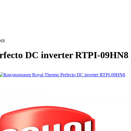
HN8
fecto DC inverter RTPI-09HN8