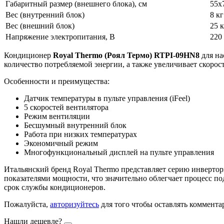
Габаритный размер (внешнего блока), см
55х
Вес (внутренний блок)
8 кг
Вес (внешний блок)
25 к
Напряжение электропитания, В
220
Кондиционер
Royal Thermo (Роял Термо) RTPI-09HN8
для на
количество потребляемой энергии, а также увеличивает скоро
Особенности и преимущества:
Датчик температуры в пульте управления (iFeel)
5 скоростей вентилятора
Режим вентиляции
Бесшумный внутренний блок
Работа при низких температурах
Экономичный режим
Многофункциональный дисплей на пульте управления
Итальянский бренд Royal Thermo представляет серию инверт
показателями мощности, что значительно облегчает процесс п
срок службы кондиционеров.
Пожалуйста,
авторизуйтесь
для того чтобы оставлять коммента
Нашли дешевле?