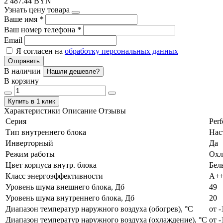
2 487.44 BYN
Узнать цену товара
Ваше имя
*
Ваш номер телефона
*
Email
Я согласен на
обработку персональных данных
Отправить
В наличии
Нашли дешевле?
В корзину
Купить в 1 клик
Характеристики
Описание
Отзывы
Серия
Perf
Тип внутреннего блока
Нас
Инверторный
Да
Режим работы
Охл
Цвет корпуса внутр. блока
Бел
Класс энергоэффективности
А+
Уровень шума внешнего блока, Дб
49
Уровень шума внутреннего блока, Дб
20
Диапазон температур наружного воздуха (обогрев), °C
от -
Диапазон температур наружного воздуха (охлаждение), °C
от -