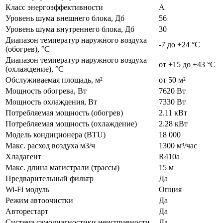
Класс энергоэффективности
А
Уровень шума внешнего блока, Дб
56
Уровень шума внутреннего блока, Дб
30
Диапазон температур наружного воздуха
-7 до +24 °C
(обогрев), °C
Диапазон температур наружного воздуха
от +15 до +43 °C
(охлаждение), °C
Обслуживаемая площадь, м²
от 50 м²
Мощность обогрева, Вт
7620 Вт
Мощность охлаждения, Вт
7330 Вт
Потребляемая мощность (обогрев)
2.11 кВт
Потребляемая мощность (охлаждение)
2.28 кВт
Модель кондиционера (BTU)
18 000
Макс. расход воздуха м3/ч
1300 м³/час
Хладагент
R410а
Макс. длина магистрали (трассы)
15 м
Предварительный фильтр
Да
Wi-Fi модуль
Опция
Режим автоочистки
Да
Авторестарт
Да
Система самодиагностики неисправности
Да