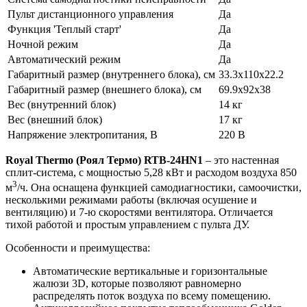
Пульт дистанционного управления
Да
Функция 'Теплый старт'
Да
Ночной режим
Да
Автоматический режим
Да
Габаритный размер (внутреннего блока), см
33.3x110x22.2
Габаритный размер (внешнего блока), см
69.9x92x38
Вес (внутренний блок)
14 кг
Вес (внешний блок)
17 кг
Напряжение электропитания, В
220 В
Royal
Thermo (Роял Термо)
RTB-24
HN1
– это настенная
сплит-система, с мощностью 5,28 кВт и расходом воздуха 850
3
м
/ч. Она оснащена функцией самодиагностики, самоочистки,
несколькими режимами работы (включая осушение и
вентиляцию) и 7-ю скоростями вентилятора. Отличается
тихой работой и простым управлением с пульта ДУ.
Особенности и преимущества:
Автоматические вертикальные и горизонтальные
жалюзи 3D, которые позволяют равномерно
распределять поток воздуха по всему помещению.