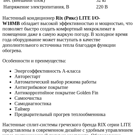
Вес (внешний блок)
32 кг
Напряжение электропитания, В
220 В
Настенный кондиционер
Rix (Рикс) LITE I/O-
W18MB
обладает высокой эффективностью и мощностью, что
позволяет быстро создать комфортный микроклимат в
помещении даже в самую жаркую погоду. В холодное время
года оборудование может выступать в качестве
дополнительного источника тепла благодаря функции
обогрева.
Особенности и преимущества:
Энергоэффективность А-класса
Авторестарт
Автоматический выбор режима работы
Антигрибковое покрытие
Антикоррозтийное покрытие Golden Fin
Самоочистка
Самодиагностика
Таймер
Предварительный прогрев теплообменника
Настенные сплит-системы греческого бренда RIX серии LITE
представлены в современном дизайне с удобным управлением