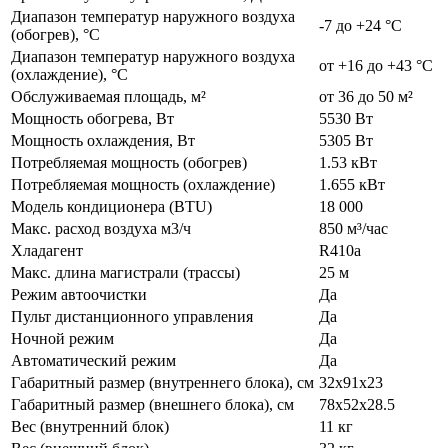
Диапазон температур наружного воздуха
-7 до +24 °C
(обогрев), °C
Диапазон температур наружного воздуха
от +16 до +43 °C
(охлаждение), °C
Обслуживаемая площадь, м²
от 36 до 50 м²
Мощность обогрева, Вт
5530 Вт
Мощность охлаждения, Вт
5305 Вт
Потребляемая мощность (обогрев)
1.53 кВт
Потребляемая мощность (охлаждение)
1.655 кВт
Модель кондиционера (BTU)
18 000
Макс. расход воздуха м3/ч
850 м³/час
Хладагент
R410а
Макс. длина магистрали (трассы)
25 м
Режим автоочистки
Да
Пульт дистанционного управления
Да
Ночной режим
Да
Автоматический режим
Да
Габаритный размер (внутреннего блока), см
32x91x23
Габаритный размер (внешнего блока), см
78x52x28.5
Вес (внутренний блок)
11 кг