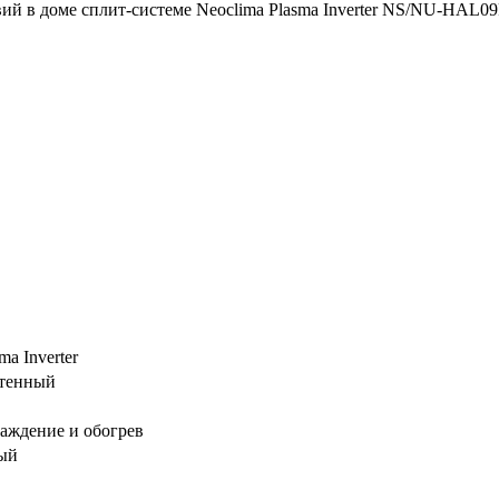
ий в доме сплит-системе Neoclima Plasma Inverter NS/NU-HAL0
ma Inverter
тенный
аждение и обогрев
ый