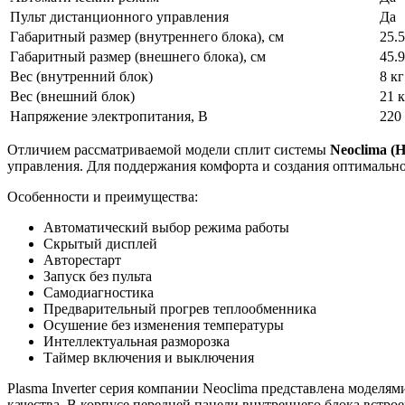
Пульт дистанционного управления
Да
Габаритный размер (внутреннего блока), см
25.
Габаритный размер (внешнего блока), см
45.
Вес (внутренний блок)
8 кг
Вес (внешний блок)
21 к
Напряжение электропитания, В
220
Отличием
рассматриваемой модели сплит системы
Neoclima
(Н
управления. Для поддержания комфорта и создания оптимально
Особенности и преимущества:
Автоматический выбор режима работы
Скрытый дисплей
Авторестарт
Запуск без пульта
Самодиагностика
Предварительный прогрев теплообменника
Осушение без изменения температуры
Интеллектуальная разморозка
Таймер включения и выключения
Plasma Inverter серия компании Neoclima представлена моделя
качества. В корпусе передней панели внутреннего блока встр