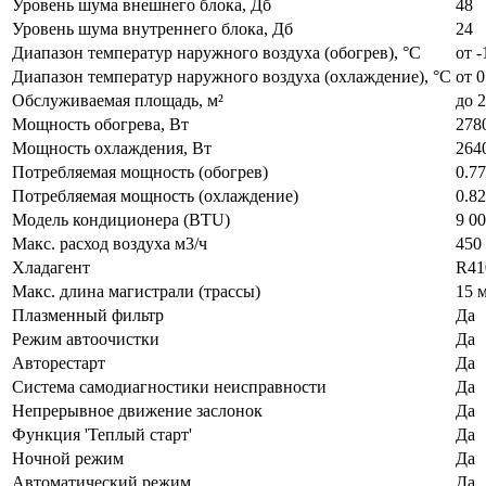
Уровень шума внешнего блока, Дб
48
Уровень шума внутреннего блока, Дб
24
Диапазон температур наружного воздуха (обогрев), °C
от -
Диапазон температур наружного воздуха (охлаждение), °C
от 0
Обслуживаемая площадь, м²
до 2
Мощность обогрева, Вт
278
Мощность охлаждения, Вт
264
Потребляемая мощность (обогрев)
0.7
Потребляемая мощность (охлаждение)
0.8
Модель кондиционера (BTU)
9 0
Макс. расход воздуха м3/ч
450 
Хладагент
R41
Макс. длина магистрали (трассы)
15 
Плазменный фильтр
Да
Режим автоочистки
Да
Авторестарт
Да
Система самодиагностики неисправности
Да
Непрерывное движение заслонок
Да
Функция 'Теплый старт'
Да
Ночной режим
Да
Автоматический режим
Да