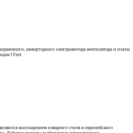
овершенного, инверторного электромотора вентилятора и платы
ия I Feel.
е являются воплощением изящного стиля и европейского
ства. Рабочие режимы выбираются автоматически.