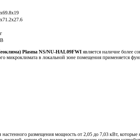
5x69.8x19
9x71.2x27.6
г
 В
еоклима) Plasma NS
/NU
-HAL
09FWI
является наличие более с
го микроклимата в локальной зоне помещения применяется функц
ми настенного размещения мощность от 2,05 до 7,03 кВт, которы
оен дисплей, который не виден в отключенном состоянии устрой