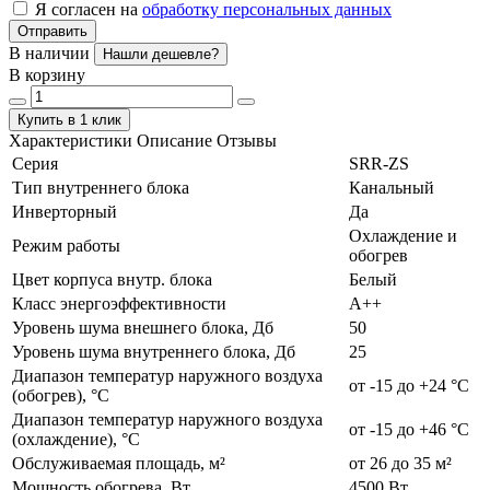
Я согласен на
обработку персональных данных
Отправить
В наличии
Нашли дешевле?
В корзину
Купить в 1 клик
Характеристики
Описание
Отзывы
Серия
SRR-ZS
Тип внутреннего блока
Канальный
Инверторный
Да
Охлаждение и
Режим работы
обогрев
Цвет корпуса внутр. блока
Белый
Класс энергоэффективности
А++
Уровень шума внешнего блока, Дб
50
Уровень шума внутреннего блока, Дб
25
Диапазон температур наружного воздуха
от -15 до +24 °C
(обогрев), °C
Диапазон температур наружного воздуха
от -15 до +46 °C
(охлаждение), °C
Обслуживаемая площадь, м²
от 26 до 35 м²
Мощность обогрева, Вт
4500 Вт