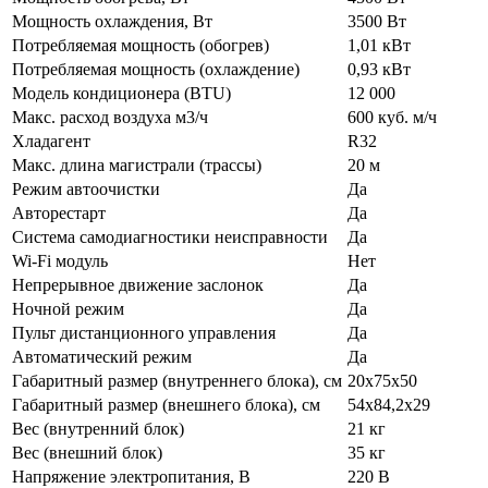
Мощность охлаждения, Вт
3500 Вт
Потребляемая мощность (обогрев)
1,01 кВт
Потребляемая мощность (охлаждение)
0,93 кВт
Модель кондиционера (BTU)
12 000
Макс. расход воздуха м3/ч
600 куб. м/ч
Хладагент
R32
Макс. длина магистрали (трассы)
20 м
Режим автоочистки
Да
Авторестарт
Да
Система самодиагностики неисправности
Да
Wi-Fi модуль
Нет
Непрерывное движение заслонок
Да
Ночной режим
Да
Пульт дистанционного управления
Да
Автоматический режим
Да
Габаритный размер (внутреннего блока), см
20х75х50
Габаритный размер (внешнего блока), см
54x84,2х29
Вес (внутренний блок)
21 кг
Вес (внешний блок)
35 кг
Напряжение электропитания, В
220 В