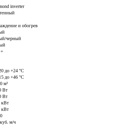
ond inverter
тенный
аждение и обогрев
ый
ый/черный
ый
++
20 до +24 °C
15 до +46 °C
0 м²
0 Вт
0 Вт
7 кВт
1 кВт
00
куб. м/ч