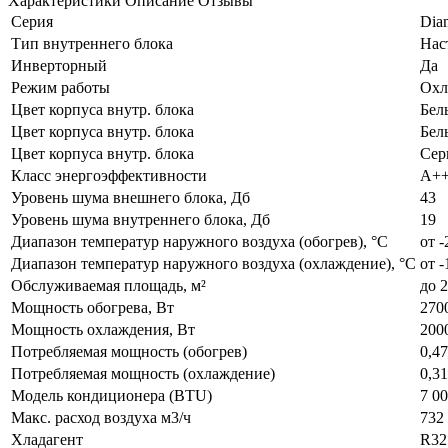
Характеристики
Описание
Отзывы
Серия
Diam
Тип внутреннего блока
Нас
Инверторный
Да
Режим работы
Охл
Цвет корпуса внутр. блока
Бел
Цвет корпуса внутр. блока
Бел
Цвет корпуса внутр. блока
Сер
Класс энергоэффективности
А+
Уровень шума внешнего блока, Дб
43
Уровень шума внутреннего блока, Дб
19
Диапазон температур наружного воздуха (обогрев), °C
от -
Диапазон температур наружного воздуха (охлаждение), °C
от -
Обслуживаемая площадь, м²
до 2
Мощность обогрева, Вт
270
Мощность охлаждения, Вт
200
Потребляемая мощность (обогрев)
0,4
Потребляемая мощность (охлаждение)
0,3
Модель кондиционера (BTU)
7 0
Макс. расход воздуха м3/ч
732 
Хладагент
R32