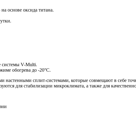
а основе оксида титана.
утки.
 системы V-Multi.
жиме обогрева до -20°С.
и настенными сплит-системами, которые совмещают в себе точ
ьзуются для стабилизации микроклимата, а также для качествен
рии