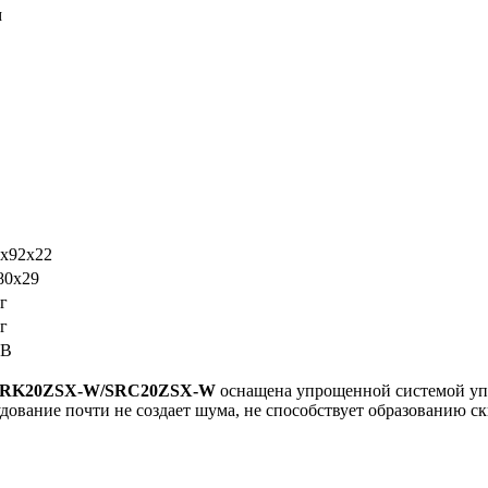
м
5x92x22
80х29
г
г
 В
и) SRK20ZSX-W/SRC20ZSX-W
оснащена упрощенной системой упр
дование почти не создает шума, не способствует образованию с