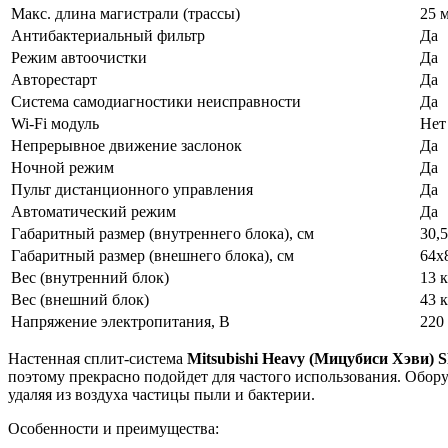
Макс. длина магистрали (трассы)
25 
Антибактериальный фильтр
Да
Режим автоочистки
Да
Авторестарт
Да
Система самодиагностики неисправности
Да
Wi-Fi модуль
Нет
Непрерывное движение заслонок
Да
Ночной режим
Да
Пульт дистанционного управления
Да
Автоматический режим
Да
Габаритный размер (внутреннего блока), см
30,
Габаритный размер (внешнего блока), см
64х
Вес (внутренний блок)
13 к
Вес (внешний блок)
43 к
Напряжение электропитания, В
220
Настенная сплит-система
Mitsubishi Heavy (Мицубиси Хэв
поэтому прекрасно подойдет для частого использования. Обору
удаляя из воздуха частицы пыли и бактерии.
Особенности и преимущества: