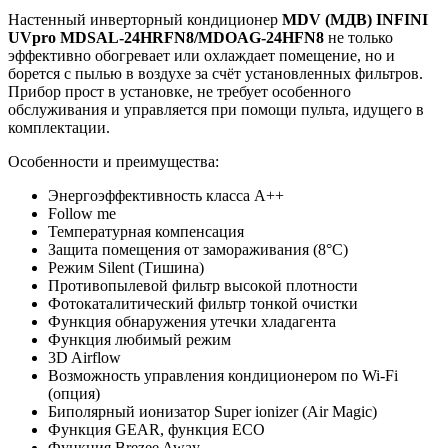
Настенный инверторный кондиционер
MDV (МДВ) INFINI
UVpro MDSAL-24HRFN8/MDOAG-24HFN8
не только
эффективно обогревает или охлаждает помещение, но и
борется с пылью в воздухе за счёт установленных фильтров.
Прибор прост в установке, не требует особенного
обслуживания и управляется при помощи пульта, идущего в
комплектации.
Особенности и преимущества:
Энергоэффективность класса А++
Follow me
Температурная компенсация
Защита помещения от замораживания (8°С)
Режим Silent (Тишина)
Противопылевой фильтр высокой плотности
Фотокаталитический фильтр тонкой очистки
Функция обнаружения утечки хладагента
Функция любимый режим
3D Airflow
Возможность управления кондиционером по Wi-Fi
(опция)
Биполярный ионизатор Super ionizer (Air Magic)
Функция GEAR, функция ECO
Функция Brezee Away