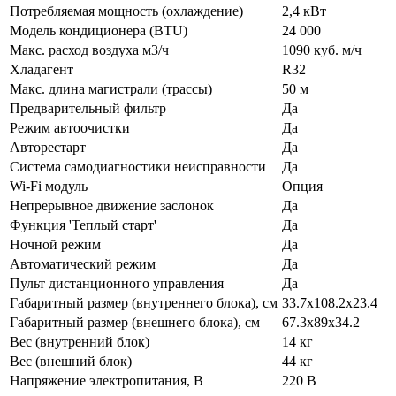
Потребляемая мощность (охлаждение)
2,4 кВт
Модель кондиционера (BTU)
24 000
Макс. расход воздуха м3/ч
1090 куб. м/ч
Хладагент
R32
Макс. длина магистрали (трассы)
50 м
Предварительный фильтр
Да
Режим автоочистки
Да
Авторестарт
Да
Система самодиагностики неисправности
Да
Wi-Fi модуль
Опция
Непрерывное движение заслонок
Да
Функция 'Теплый старт'
Да
Ночной режим
Да
Автоматический режим
Да
Пульт дистанционного управления
Да
Габаритный размер (внутреннего блока), см
33.7x108.2x23.4
Габаритный размер (внешнего блока), см
67.3x89x34.2
Вес (внутренний блок)
14 кг
Вес (внешний блок)
44 кг
Напряжение электропитания, В
220 В