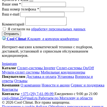
Ваше имя
*
Ваш номер телефона
*
Ваш e-mail
Комментарий
Я согласен на
обработку персональных данных
Отправить
Cool Climat
Климат, в котором комфортно
Интернет-магазин климатической техники с подбором,
доставкой, установкой и сервисным обслуживанием
кондиционеров.
Instagram
Каталог
Сплит-системы Inverter
Сплит-системы On/Off
Мульти-сплит системы
Мобильные кондиционеры
Покупателям
Доставка и оплата
Установка
Вопросы и
ответы
Отзывы
Компания
О компании
Новости и акции
Сервис и поддержка
Контакты
Контакты
+375 (29) 7-61-99-99
Ежедневно с 9:00 до 21:00
cool-climat.25@mail.ru
Работаем по Могилеву и области
© 2026 Cool Climat. Все права защищены.
Положение о cookie-файлах
Обработка персональных данных