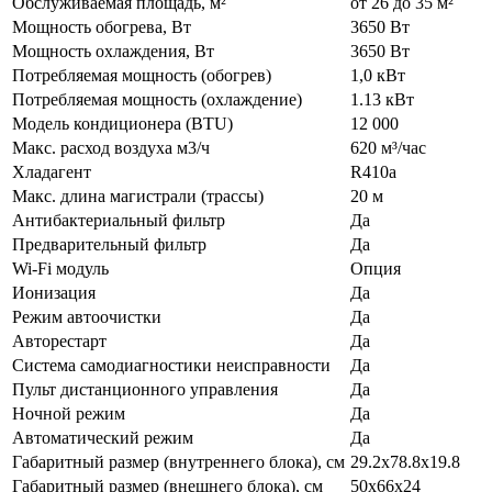
Обслуживаемая площадь, м²
от 26 до 35 м²
Мощность обогрева, Вт
3650 Вт
Мощность охлаждения, Вт
3650 Вт
Потребляемая мощность (обогрев)
1,0 кВт
Потребляемая мощность (охлаждение)
1.13 кВт
Модель кондиционера (BTU)
12 000
Макс. расход воздуха м3/ч
620 м³/час
Хладагент
R410а
Макс. длина магистрали (трассы)
20 м
Антибактериальный фильтр
Да
Предварительный фильтр
Да
Wi-Fi модуль
Опция
Ионизация
Да
Режим автоочистки
Да
Авторестарт
Да
Система самодиагностики неисправности
Да
Пульт дистанционного управления
Да
Ночной режим
Да
Автоматический режим
Да
Габаритный размер (внутреннего блока), см
29.2x78.8x19.8
Габаритный размер (внешнего блока), см
50x66x24