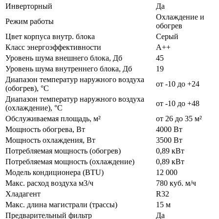
Инверторный
Да
Охлаждение и
Режим работы
обогрев
Цвет корпуса внутр. блока
Серый
Класс энергоэффективности
А++
Уровень шума внешнего блока, Дб
45
Уровень шума внутреннего блока, Дб
19
Диапазон температур наружного воздуха
от -10 до +24
(обогрев), °C
Диапазон температур наружного воздуха
от -10 до +48
(охлаждение), °C
Обслуживаемая площадь, м²
от 26 до 35 м²
Мощность обогрева, Вт
4000 Вт
Мощность охлаждения, Вт
3500 Вт
Потребляемая мощность (обогрев)
0,89 кВт
Потребляемая мощность (охлаждение)
0,89 кВт
Модель кондиционера (BTU)
12 000
Макс. расход воздуха м3/ч
780 куб. м/ч
Хладагент
R32
Макс. длина магистрали (трассы)
15 м
Предварительный фильтр
Да