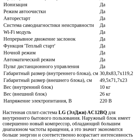
Ионизация
Да
Режим автоочистки
Да
Авторестарт
Да
Система самодиагностики неисправности
Да
Wi-Fi модуль
Да
Непрерывное движение заслонок
Да
Функция 'Теплый старт'
Да
Ночной режим
Да
Автоматический режим
Да
Пульт дистанционного управления
Да
Габаритный размер (внутреннего блока), см
30,8х83,7х119,2
Габаритный размер (внешнего блока), см
49,5х71,7х23
Вес (внутренний блок)
10 кг
Вес (внешний блок)
26 кг
Напряжение электропитания, В
220 В
Настенная сплит-система
LG (ЭлДжи) AC12BQ
для
внутреннего бытового пользования. Наружный блок имеет
совершенно новый компрессор, обладающий большим
диапазоном частоты вращения, а это значит экономится
больше энергии и соответственно возрастает интенсивность