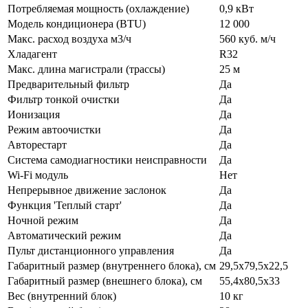
Потребляемая мощность (охлаждение)
0,9 кВт
Модель кондиционера (BTU)
12 000
Макс. расход воздуха м3/ч
560 куб. м/ч
Хладагент
R32
Макс. длина магистрали (трассы)
25 м
Предварительный фильтр
Да
Фильтр тонкой очистки
Да
Ионизация
Да
Режим автоочистки
Да
Авторестарт
Да
Система самодиагностики неисправности
Да
Wi-Fi модуль
Нет
Непрерывное движение заслонок
Да
Функция 'Теплый старт'
Да
Ночной режим
Да
Автоматический режим
Да
Пульт дистанционного управления
Да
Габаритный размер (внутреннего блока), см
29,5х79,5х22,5
Габаритный размер (внешнего блока), см
55,4х80,5х33
Вес (внутренний блок)
10 кг