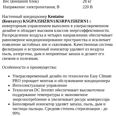
Вес (внешний блок)
28 кг
Напряжение электропитания, В
220 В
Настенный кондиционер
Kentatsu
(Кентатсу) KSGPA35HZRN1/KSRPA35HZRN1
с
инверторным управлением выполнен в ультрасовременном
дизайне и обладает высоким классом энергоэффективности.
Распределение воздуха в четырех направлениях обеспечивает
равномерное кондиционирование пространства и исключает
появление застойных зон и сквозняков. Качественная система
фильтрации и встроенный ионизатор удаляют из воздуха
пыль, аллергены, дым и неприятные запахи и делают его
свежим и полезным.
Особенности и преимущества:
Ультрасовременный дизайн по технологии Easy Climate
PRO упрощает монтаж и обслуживание кондиционера
Интеллектуальное управление
Технология DC Inverter обеспечивает высокоточное
поддержание температуры и экономичное
энергопотребление и увеличивает ресурс компрессора
Биполярный ионизатор удаляет запахи, пыль, дым и
частицы пыльцы. Средняя степень стерилизации - до
99%