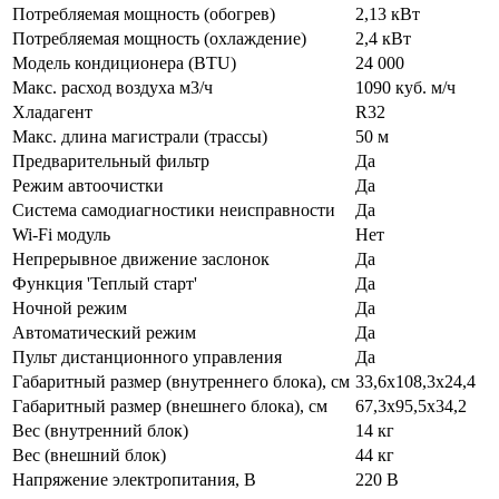
Потребляемая мощность (обогрев)
2,13 кВт
Потребляемая мощность (охлаждение)
2,4 кВт
Модель кондиционера (BTU)
24 000
Макс. расход воздуха м3/ч
1090 куб. м/ч
Хладагент
R32
Макс. длина магистрали (трассы)
50 м
Предварительный фильтр
Да
Режим автоочистки
Да
Система самодиагностики неисправности
Да
Wi-Fi модуль
Нет
Непрерывное движение заслонок
Да
Функция 'Теплый старт'
Да
Ночной режим
Да
Автоматический режим
Да
Пульт дистанционного управления
Да
Габаритный размер (внутреннего блока), см
33,6x108,3x24,4
Габаритный размер (внешнего блока), см
67,3х95,5х34,2
Вес (внутренний блок)
14 кг
Вес (внешний блок)
44 кг
Напряжение электропитания, В
220 В