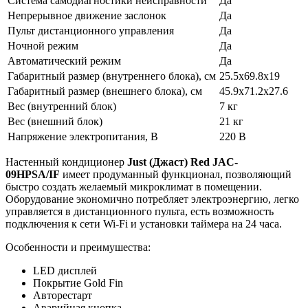
Система самодиагностики неисправности
Да
Непрерывное движение заслонок
Да
Пульт дистанционного управления
Да
Ночной режим
Да
Автоматический режим
Да
Габаритный размер (внутреннего блока), см
25.5x69.8x19
Габаритный размер (внешнего блока), см
45.9x71.2x27.6
Вес (внутренний блок)
7 кг
Вес (внешний блок)
21 кг
Напряжение электропитания, В
220 В
Настенный кондиционер
Just (Джаст) Red JAC-
09HPSA/IF
имеет продуманный функционал, позволяющий
быстро создать желаемый микроклимат в помещении.
Оборудование экономично потребляет электроэнергию, легко
управляется в дистанционного пульта, есть возможность
подключения к сети Wi-Fi и установки таймера на 24 часа.
Особенности и преимушества:
LED дисплей
Покрытие Gold Fin
Авторестарт
Аварийная кнопка