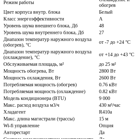
Режим работы
обогрев
Цвет корпуса внутр. блока
Белый
Класс энергоэффективности
А
Уровень шума внешнего блока, Дб
48
Уровень шума внутреннего блока, Дб
27
Диапазон температур наружного воздуха
от -7 до +24 °C
(обогрев), °C
Диапазон температур наружного воздуха
от +14 до +43 °C
(охлаждение), °C
Обслуживаемая площадь, м²
до 25 м²
Мощность обогрева, Вт
2800 Вт
Мощность охлаждения, Вт
2600 Вт
Потребляемая мощность (обогрев)
0.76 кВт
Потребляемая мощность (охлаждение)
0.82 кВт
Модель кондиционера (BTU)
9 000
Макс. расход воздуха м3/ч
430 м³/час
Хладагент
R410а
Макс. длина магистрали (трассы)
15 м
Wi-fi управление
Опция
Авторестарт
Да