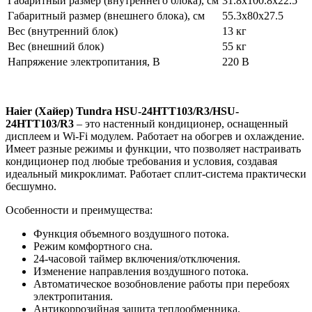
Габаритный размер (внутреннего блока), см
31.8x100.8x22.5
Габаритный размер (внешнего блока), см
55.3x80x27.5
Вес (внутренний блок)
13 кг
Вес (внешний блок)
55 кг
Напряжение электропитания, В
220 В
Haier (Хайер)
Tundra HSU-24HTT103/R3/HSU-
24HTT103/R3
– это настенный кондиционер, оснащенный
дисплеем и Wi-Fi модулем. Работает на обогрев и охлаждение.
Имеет разные режимы и функции, что позволяет настраивать
кондиционер под любые требования и условия, создавая
идеальный микроклимат. Работает сплит-система практически
бесшумно.
Особенности и преимущества:
Функция объемного воздушного потока.
Режим комфортного сна.
24-часовой таймер включения/отключения.
Изменение направления воздушного потока.
Автоматическое возобновление работы при перебоях
электропитания.
Антикоррозийная защита теплообменника.