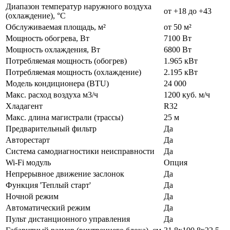
Диапазон температур наружного воздуха
от +18 до +43
(охлаждение), °C
Обслуживаемая площадь, м²
от 50 м²
Мощность обогрева, Вт
7100 Вт
Мощность охлаждения, Вт
6800 Вт
Потребляемая мощность (обогрев)
1.965 кВт
Потребляемая мощность (охлаждение)
2.195 кВт
Модель кондиционера (BTU)
24 000
Макс. расход воздуха м3/ч
1200 куб. м/ч
Хладагент
R32
Макс. длина магистрали (трассы)
25 м
Предварительный фильтр
Да
Авторестарт
Да
Система самодиагностики неисправности
Да
Wi-Fi модуль
Опция
Непрерывное движение заслонок
Да
Функция 'Теплый старт'
Да
Ночной режим
Да
Автоматический режим
Да
Пульт дистанционного управления
Да