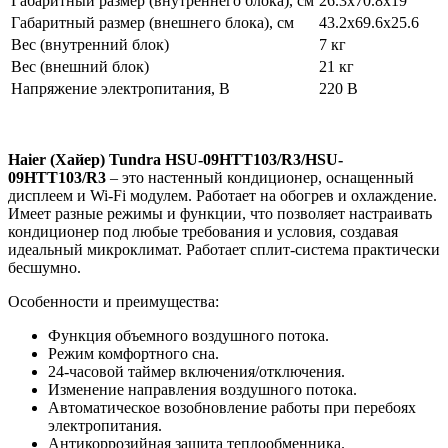
Габаритный размер (внутреннего блока), см
26.3x70.8x19
Габаритный размер (внешнего блока), см
43.2x69.6x25.6
Вес (внутренний блок)
7 кг
Вес (внешний блок)
21 кг
Напряжение электропитания, В
220 В
Haier (Хайер)
Tundra HSU-09HTT103/R3/HSU-
09HTT103/R3
– это настенный кондиционер, оснащенный
дисплеем и Wi-Fi модулем. Работает на обогрев и охлаждение.
Имеет разные режимы и функции, что позволяет настраивать
кондиционер под любые требования и условия, создавая
идеальный микроклимат. Работает сплит-система практически
бесшумно.
Особенности и преимущества:
Функция объемного воздушного потока.
Режим комфортного сна.
24-часовой таймер включения/отключения.
Изменение направления воздушного потока.
Автоматическое возобновление работы при перебоях
электропитания.
Антикоррозийная защита теплообменника.