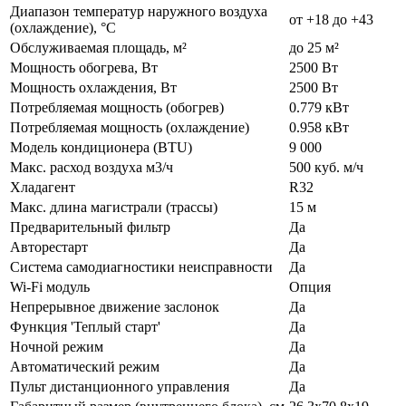
Диапазон температур наружного воздуха
от +18 до +43
(охлаждение), °C
Обслуживаемая площадь, м²
до 25 м²
Мощность обогрева, Вт
2500 Вт
Мощность охлаждения, Вт
2500 Вт
Потребляемая мощность (обогрев)
0.779 кВт
Потребляемая мощность (охлаждение)
0.958 кВт
Модель кондиционера (BTU)
9 000
Макс. расход воздуха м3/ч
500 куб. м/ч
Хладагент
R32
Макс. длина магистрали (трассы)
15 м
Предварительный фильтр
Да
Авторестарт
Да
Система самодиагностики неисправности
Да
Wi-Fi модуль
Опция
Непрерывное движение заслонок
Да
Функция 'Теплый старт'
Да
Ночной режим
Да
Автоматический режим
Да
Пульт дистанционного управления
Да