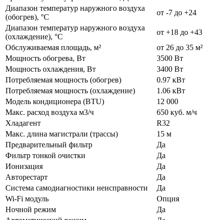
Диапазон температур наружного воздуха
от -7 до +24
(обогрев), °C
Диапазон температур наружного воздуха
от +18 до +43
(охлаждение), °C
Обслуживаемая площадь, м²
от 26 до 35 м²
Мощность обогрева, Вт
3500 Вт
Мощность охлаждения, Вт
3400 Вт
Потребляемая мощность (обогрев)
0.97 кВт
Потребляемая мощность (охлаждение)
1.06 кВт
Модель кондиционера (BTU)
12 000
Макс. расход воздуха м3/ч
650 куб. м/ч
Хладагент
R32
Макс. длина магистрали (трассы)
15 м
Предварительный фильтр
Да
Фильтр тонкой очистки
Да
Ионизация
Да
Авторестарт
Да
Система самодиагностики неисправности
Да
Wi-Fi модуль
Опция
Ночной режим
Да