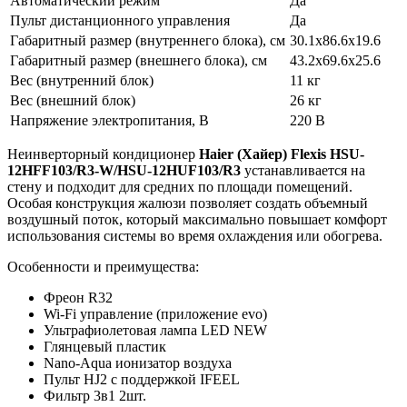
Автоматический режим
Да
Пульт дистанционного управления
Да
Габаритный размер (внутреннего блока), см
30.1x86.6x19.6
Габаритный размер (внешнего блока), см
43.2x69.6x25.6
Вес (внутренний блок)
11 кг
Вес (внешний блок)
26 кг
Напряжение электропитания, В
220 В
Неинверторный кондиционер
Haier (Хайер) Flexis HSU-
12HFF103/R3-W/HSU-12HUF103/R3
устанавливается на
стену и подходит для средних по площади помещений.
Особая конструкция жалюзи позволяет создать объемный
воздушный поток, который максимально повышает комфорт
использования системы во время охлаждения или обогрева.
Особенности и преимущества:
Фреон R32
Wi-Fi управление (приложение evo)
Ультрафиолетовая лампа LED NEW
Глянцевый пластик
Nano-Aqua ионизатор воздуха
Пульт HJ2 с поддержкой IFEEL
Фильтр 3в1 2шт.