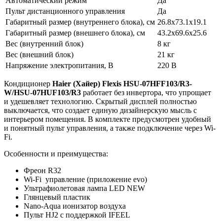
Автоматический режим
Да
Пульт дистанционного управления
Да
Габаритный размер (внутреннего блока), см
26.8x73.1x19.1
Габаритный размер (внешнего блока), см
43.2x69.6x25.6
Вес (внутренний блок)
8 кг
Вес (внешний блок)
21 кг
Напряжение электропитания, В
220 В
Кондиционер
Haier (Хайер) Flexis HSU-07HFF103/R3-
W/HSU-07HUF103/R3
работает без инвертора, что упрощает
и удешевляет технологию. Скрытый дисплей полностью
выключается, что создает единую дизайнерскую мысль с
интерьером помещения. В комплекте предусмотрен удобный
и понятный пульт управления, а также подключение через Wi-
Fi.
Особенности и преимущества:
Фреон R32
Wi-Fi управление (приложение evo)
Ультрафиолетовая лампа LED NEW
Глянцевый пластик
Nano-Aqua ионизатор воздуха
Пульт HJ2 с поддержкой IFEEL