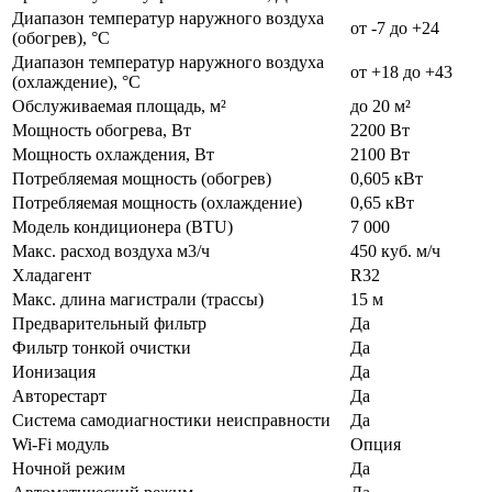
Диапазон температур наружного воздуха
от -7 до +24
(обогрев), °C
Диапазон температур наружного воздуха
от +18 до +43
(охлаждение), °C
Обслуживаемая площадь, м²
до 20 м²
Мощность обогрева, Вт
2200 Вт
Мощность охлаждения, Вт
2100 Вт
Потребляемая мощность (обогрев)
0,605 кВт
Потребляемая мощность (охлаждение)
0,65 кВт
Модель кондиционера (BTU)
7 000
Макс. расход воздуха м3/ч
450 куб. м/ч
Хладагент
R32
Макс. длина магистрали (трассы)
15 м
Предварительный фильтр
Да
Фильтр тонкой очистки
Да
Ионизация
Да
Авторестарт
Да
Система самодиагностики неисправности
Да
Wi-Fi модуль
Опция
Ночной режим
Да