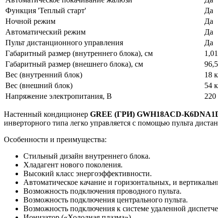
Функция 'Теплый старт'
Да
Ночной режим
Да
Автоматический режим
Да
Пульт дистанционного управления
Да
Габаритный размер (внутреннего блока), см
1,0
Габаритный размер (внешнего блока), см
96,
Вес (внутренний блок)
18 к
Вес (внешний блок)
54 к
Напряжение электропитания, В
220
Настенный кондиционер
GREE (ГРИ) GWH18ACD-K6DNA1
инверторного типа легко управляется с помощью пульта диста
Особенности и преимущества:
Стильный дизайн внутреннего блока.
Хладагент нового поколения.
Высокий класс энергоэффективности.
Автоматическое качание и горизонтальных, и вертикаль
Возможность подключения проводного пульта.
Возможность подключения центрального пульта.
Возможность подключения к системе удаленной диспетче
Ионизатор («Холодная плазма»).