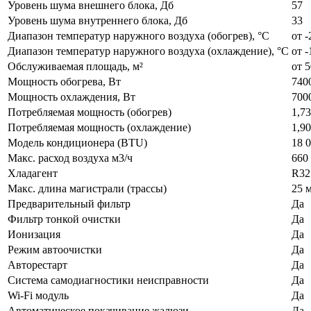
Уровень шума внешнего блока, Дб
57
Уровень шума внутреннего блока, Дб
33
Диапазон температур наружного воздуха (обогрев), °C
от -
Диапазон температур наружного воздуха (охлаждение), °C
от -
Обслуживаемая площадь, м²
от 5
Мощность обогрева, Вт
740
Мощность охлаждения, Вт
700
Потребляемая мощность (обогрев)
1,7
Потребляемая мощность (охлаждение)
1,9
Модель кондиционера (BTU)
18 
Макс. расход воздуха м3/ч
660 
Хладагент
R32
Макс. длина магистрали (трассы)
25 
Предварительный фильтр
Да
Фильтр тонкой очистки
Да
Ионизация
Да
Режим автоочистки
Да
Авторестарт
Да
Система самодиагностики неисправности
Да
Wi-Fi модуль
Да
Автоматическое покачивание жалюзи
Да