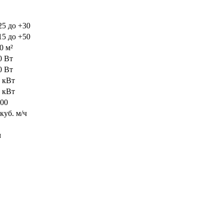
25 до +30
15 до +50
0 м²
0 Вт
0 Вт
3 кВт
0 кВт
000
куб. м/ч
м