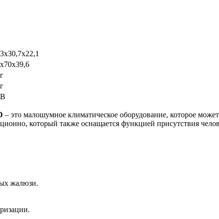
13x30,7x22,1
5x70x39,6
г
г
 В
D
– это малошумное климатическое оборудование, которое может 
нционно, который также оснащается функцией присутствия чело
ных жалюзи.
ризации.