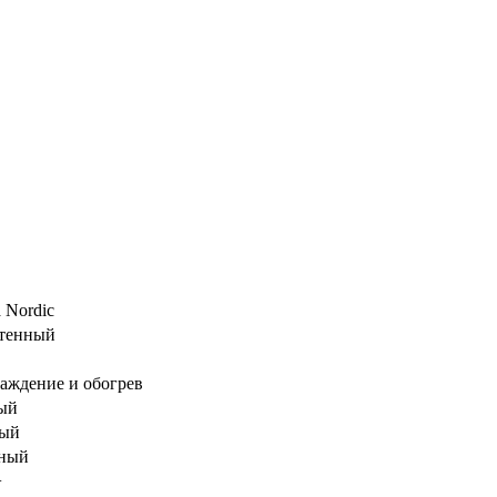
 Nordic
тенный
аждение и обогрев
ый
ый
ный
+