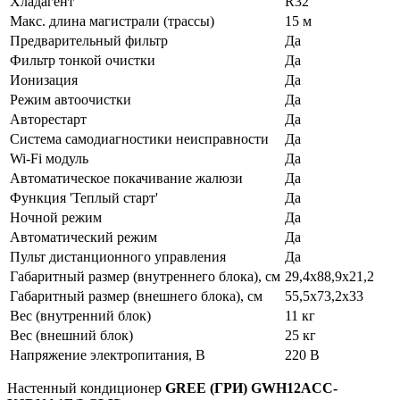
Хладагент
R32
Макс. длина магистрали (трассы)
15 м
Предварительный фильтр
Да
Фильтр тонкой очистки
Да
Ионизация
Да
Режим автоочистки
Да
Авторестарт
Да
Система самодиагностики неисправности
Да
Wi-Fi модуль
Да
Автоматическое покачивание жалюзи
Да
Функция 'Теплый старт'
Да
Ночной режим
Да
Автоматический режим
Да
Пульт дистанционного управления
Да
Габаритный размер (внутреннего блока), см
29,4x88,9x21,2
Габаритный размер (внешнего блока), см
55,5x73,2x33
Вес (внутренний блок)
11 кг
Вес (внешний блок)
25 кг
Напряжение электропитания, В
220 В
Настенный кондиционер
GREE (ГРИ) GWH12ACC-