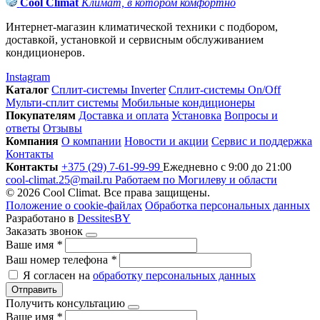
Cool Climat
Климат, в котором комфортно
Интернет-магазин климатической техники с подбором,
доставкой, установкой и сервисным обслуживанием
кондиционеров.
Instagram
Каталог
Сплит-системы Inverter
Сплит-системы On/Off
Мульти-сплит системы
Мобильные кондиционеры
Покупателям
Доставка и оплата
Установка
Вопросы и
ответы
Отзывы
Компания
О компании
Новости и акции
Сервис и поддержка
Контакты
Контакты
+375 (29) 7-61-99-99
Ежедневно с 9:00 до 21:00
cool-climat.25@mail.ru
Работаем по Могилеву и области
© 2026 Cool Climat. Все права защищены.
Положение о cookie-файлах
Обработка персональных данных
Разработано в
DessitesBY
Заказать звонок
Ваше имя
*
Ваш номер телефона
*
Я согласен на
обработку персональных данных
Отправить
Получить консультацию
Ваше имя
*