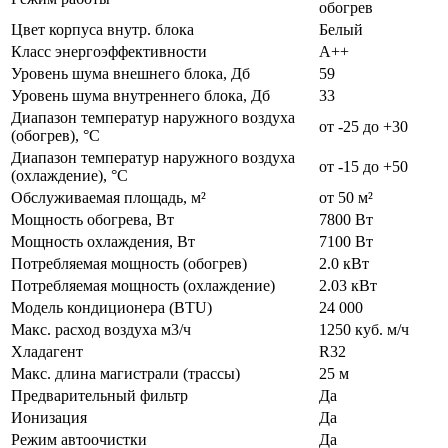
обогрев
Цвет корпуса внутр. блока
Белый
Класс энергоэффективности
А++
Уровень шума внешнего блока, Дб
59
Уровень шума внутреннего блока, Дб
33
Диапазон температур наружного воздуха
от -25 до +30
(обогрев), °C
Диапазон температур наружного воздуха
от -15 до +50
(охлаждение), °C
Обслуживаемая площадь, м²
от 50 м²
Мощность обогрева, Вт
7800 Вт
Мощность охлаждения, Вт
7100 Вт
Потребляемая мощность (обогрев)
2.0 кВт
Потребляемая мощность (охлаждение)
2.03 кВт
Модель кондиционера (BTU)
24 000
Макс. расход воздуха м3/ч
1250 куб. м/ч
Хладагент
R32
Макс. длина магистрали (трассы)
25 м
Предварительный фильтр
Да
Ионизация
Да
Режим автоочистки
Да