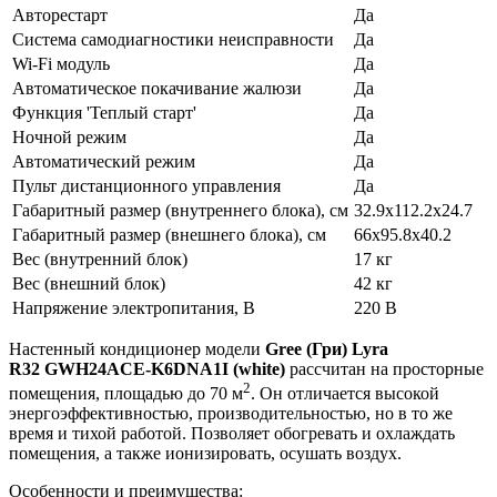
Авторестарт
Да
Система самодиагностики неисправности
Да
Wi-Fi модуль
Да
Автоматическое покачивание жалюзи
Да
Функция 'Теплый старт'
Да
Ночной режим
Да
Автоматический режим
Да
Пульт дистанционного управления
Да
Габаритный размер (внутреннего блока), см
32.9x112.2x24.7
Габаритный размер (внешнего блока), см
66x95.8x40.2
Вес (внутренний блок)
17 кг
Вес (внешний блок)
42 кг
Напряжение электропитания, В
220 В
Настенный кондиционер модели
Gree (Гри)
Lyra
R32 GWH24
ACE-
K6
DNA1
I (
white)
рассчитан на просторные
2
помещения, площадью до 70 м
. Он отличается высокой
энергоэффективностью, производительностью, но в то же
время и тихой работой. Позволяет обогревать и охлаждать
помещения, а также ионизировать, осушать воздух.
Особенности и преимущества: