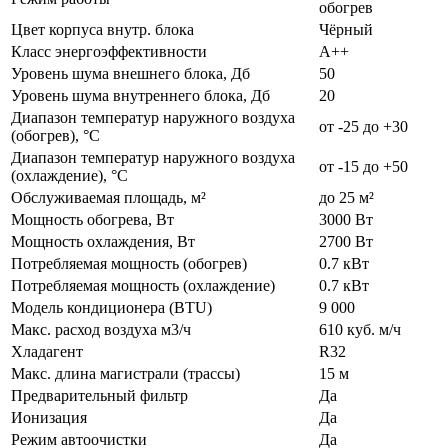
обогрев
Цвет корпуса внутр. блока
Чёрный
Класс энергоэффективности
А++
Уровень шума внешнего блока, Дб
50
Уровень шума внутреннего блока, Дб
20
Диапазон температур наружного воздуха
от -25 до +30
(обогрев), °C
Диапазон температур наружного воздуха
от -15 до +50
(охлаждение), °C
Обслуживаемая площадь, м²
до 25 м²
Мощность обогрева, Вт
3000 Вт
Мощность охлаждения, Вт
2700 Вт
Потребляемая мощность (обогрев)
0.7 кВт
Потребляемая мощность (охлаждение)
0.7 кВт
Модель кондиционера (BTU)
9 000
Макс. расход воздуха м3/ч
610 куб. м/ч
Хладагент
R32
Макс. длина магистрали (трассы)
15 м
Предварительный фильтр
Да
Ионизация
Да
Режим автоочистки
Да