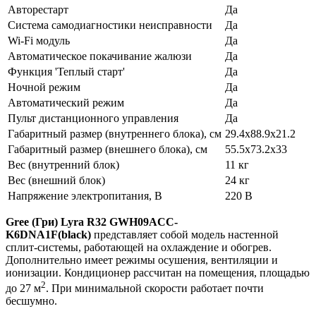
Авторестарт
Да
Система самодиагностики неисправности
Да
Wi-Fi модуль
Да
Автоматическое покачивание жалюзи
Да
Функция 'Теплый старт'
Да
Ночной режим
Да
Автоматический режим
Да
Пульт дистанционного управления
Да
Габаритный размер (внутреннего блока), см
29.4x88.9x21.2
Габаритный размер (внешнего блока), см
55.5x73.2x33
Вес (внутренний блок)
11 кг
Вес (внешний блок)
24 кг
Напряжение электропитания, В
220 В
Gree (Гри)
Lyra R32 GWH09ACC-
K6DNA1F(black)
представляет собой модель настенной
сплит-системы, работающей на охлаждение и обогрев.
Дополнительно имеет режимы осушения, вентиляции и
ионизации. Кондиционер рассчитан на помещения, площадью
2
до 27 м
. При минимальной скорости работает почти
бесшумно.