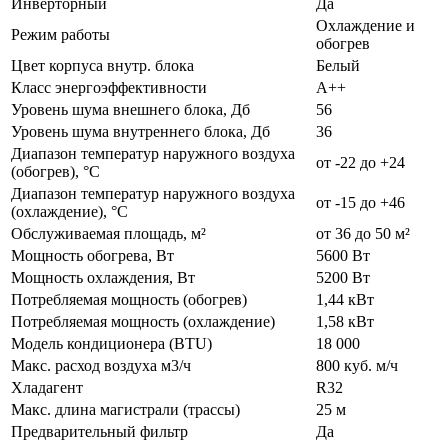
Инверторный
Да
Охлаждение и
Режим работы
обогрев
Цвет корпуса внутр. блока
Белый
Класс энергоэффективности
А++
Уровень шума внешнего блока, Дб
56
Уровень шума внутреннего блока, Дб
36
Диапазон температур наружного воздуха
от -22 до +24
(обогрев), °C
Диапазон температур наружного воздуха
от -15 до +46
(охлаждение), °C
Обслуживаемая площадь, м²
от 36 до 50 м²
Мощность обогрева, Вт
5600 Вт
Мощность охлаждения, Вт
5200 Вт
Потребляемая мощность (обогрев)
1,44 кВт
Потребляемая мощность (охлаждение)
1,58 кВт
Модель кондиционера (BTU)
18 000
Макс. расход воздуха м3/ч
800 куб. м/ч
Хладагент
R32
Макс. длина магистрали (трассы)
25 м
Предварительный фильтр
Да