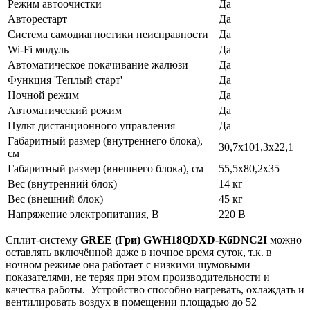
Режим автоочистки
Да
Авторестарт
Да
Система самодиагностики неисправности
Да
Wi-Fi модуль
Да
Автоматическое покачивание жалюзи
Да
Функция 'Теплый старт'
Да
Ночной режим
Да
Автоматический режим
Да
Пульт дистанционного управления
Да
Габаритный размер (внутреннего блока),
30,7х101,3х22,1
см
Габаритный размер (внешнего блока), см
55,5х80,2х35
Вес (внутренний блок)
14 кг
Вес (внешний блок)
45 кг
Напряжение электропитания, В
220 В
Сплит-систему
GREE
(Гри)
GWH
18
QDXD
-
K
6
DNC
2
I
можно
оставлять включённой даже в ночное время суток, т.к. в
ночном режиме она работает с низкими шумовыми
показателями, не теряя при этом производительности и
качества работы. Устройство способно нагревать, охлаждать и
вентилировать воздух в помещении площадью до 52