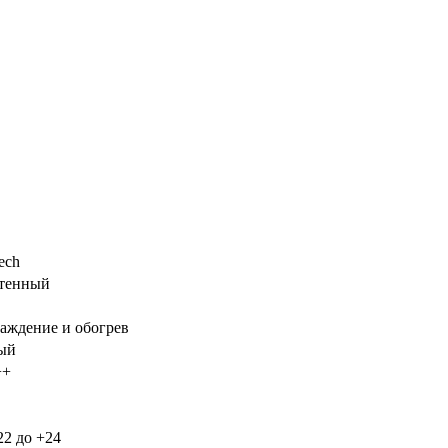
ech
тенный
аждение и обогрев
ый
++
22 до +24