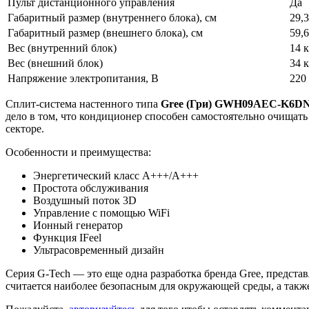
Пульт дистанционного управления
Да
Габаритный размер (внутреннего блока), см
29,
Габаритный размер (внешнего блока), см
59,
Вес (внутренний блок)
14 к
Вес (внешний блок)
34 к
Напряжение электропитания, В
220
Сплит-система настенного типа
Gree (Гри) GWH09AEC-K6
дело в том, что кондиционер способен самостоятельно очищать
секторе.
Особенности и преимущества:
Энергетический класс А+++/А+++
Простота обслуживания
Воздушный поток 3D
Управление с помощью WiFi
Ионный генератор
Функция IFeel
Ультрасовременный дизайн
Серия G-Tech — это еще одна разработка бренда Gree, предс
считается наиболее безопасным для окружающей среды, а так