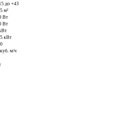
15 до +43
5 м²
0 Вт
0 Вт
 кВт
15 кВт
00
куб. м/ч
м