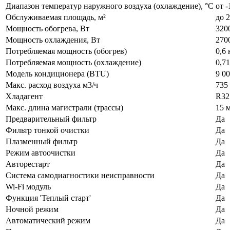
Диапазон температур наружного воздуха (охлаждение), °C
от -
Обслуживаемая площадь, м²
до 2
Мощность обогрева, Вт
320
Мощность охлаждения, Вт
270
Потребляемая мощность (обогрев)
0,6
Потребляемая мощность (охлаждение)
0,7
Модель кондиционера (BTU)
9 0
Макс. расход воздуха м3/ч
735 
Хладагент
R32
Макс. длина магистрали (трассы)
15 
Предварительный фильтр
Да
Фильтр тонкой очистки
Да
Плазменный фильтр
Да
Режим автоочистки
Да
Авторестарт
Да
Система самодиагностики неисправности
Да
Wi-Fi модуль
Да
Функция 'Теплый старт'
Да
Ночной режим
Да
Автоматический режим
Да