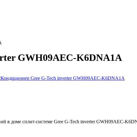
A
nverter GWH09AEC-K6DNA1A
овий в доме сплит-системе Gree G-Tech inverter GWH09AEC-K6