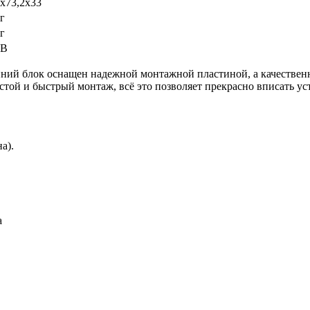
5х73,2х33
г
г
 В
ний блок оснащен надежной монтажной пластиной, а качествен
ой и быстрый монтаж, всё это позволяет прекрасно вписать уст
а).
а