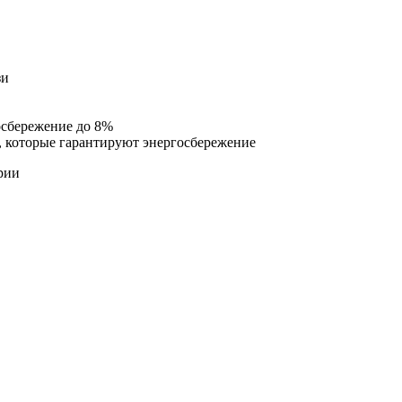
зи
осбережение до 8%
 которые гарантируют энергосбережение
рии