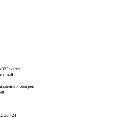
 32 Inverter
тенный
аждение и обогрев
ый
+
15 до +24