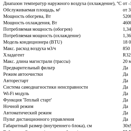
Диапазон температур наружного воздуха (охлаждение), °C
от -
Обслуживаемая площадь, м²
от 3
Мощность обогрева, Вт
520
Мощность охлаждения, Вт
460
Потребляемая мощность (обогрев)
1,3
Потребляемая мощность (охлаждение)
1,3
Модель кондиционера (BTU)
18 
Макс. расход воздуха м3/ч
850 
Хладагент
R32
Макс. длина магистрали (трассы)
20 
Предварительный фильтр
Да
Режим автоочистки
Да
Авторестарт
Да
Система самодиагностики неисправности
Да
Wi-Fi модуль
Да
Функция 'Теплый старт'
Да
Ночной режим
Да
Автоматический режим
Да
Пульт дистанционного управления
Да
Габаритный размер (внутреннего блока), см
30х