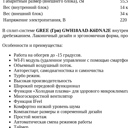
Габаритный размер (внешнего блока), см
55,
Вес (внутренний блок)
14 к
Вес (внешний блок)
34 к
Напряжение электропитания, В
220
В сплит-системе
GREE
(Гри) GWH18AAD-K6DNA2E
внутрен
дребезжанием. Лаконичный дизайн и эргономичная форма, прост
Особенности и преимущества:
Работа на обогрев до -15 градусов.
WI-Fi модуль (удаленное управление с помощью смартфон
Объемный воздушный поток.
Авторестарт, самодиагностика и самоочистка
Турбо режим.
Высокая производительность
Широкий передовой функционал
Функция «Холодная плазма» для здорового микроклимат
Многоскоростной вентилятор
Функция IFeel
Комфортно низкий уровень шума
Компактные размеры и современный дизайн
Простой монтаж
Автоматическая смена режимов работы
Таймер