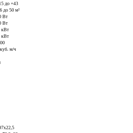
15 до +43
6 до 50 м²
0 Вт
0 Вт
4 кВт
6 кВт
000
куб. м/ч
м
97х22,5