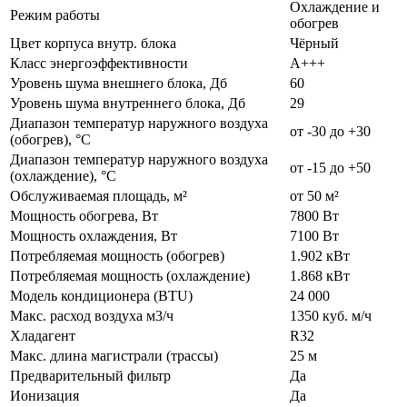
Охлаждение и
Режим работы
обогрев
Цвет корпуса внутр. блока
Чёрный
Класс энергоэффективности
А+++
Уровень шума внешнего блока, Дб
60
Уровень шума внутреннего блока, Дб
29
Диапазон температур наружного воздуха
от -30 до +30
(обогрев), °C
Диапазон температур наружного воздуха
от -15 до +50
(охлаждение), °C
Обслуживаемая площадь, м²
от 50 м²
Мощность обогрева, Вт
7800 Вт
Мощность охлаждения, Вт
7100 Вт
Потребляемая мощность (обогрев)
1.902 кВт
Потребляемая мощность (охлаждение)
1.868 кВт
Модель кондиционера (BTU)
24 000
Макс. расход воздуха м3/ч
1350 куб. м/ч
Хладагент
R32
Макс. длина магистрали (трассы)
25 м
Предварительный фильтр
Да
Ионизация
Да