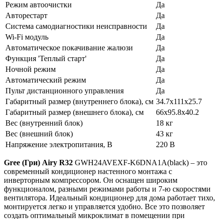
Режим автоочистки
Да
Авторестарт
Да
Система самодиагностики неисправности
Да
Wi-Fi модуль
Да
Автоматическое покачивание жалюзи
Да
Функция 'Теплый старт'
Да
Ночной режим
Да
Автоматический режим
Да
Пульт дистанционного управления
Да
Габаритный размер (внутреннего блока), см
34.7x111x25.7
Габаритный размер (внешнего блока), см
66x95.8x40.2
Вес (внутренний блок)
18 кг
Вес (внешний блок)
43 кг
Напряжение электропитания, В
220 В
Gree (Гри)
Airy R32
GWH24AVEXF-K6DNA1A(black) – это
современный кондиционер настенного монтажа с
инверторным компрессором. Он оснащен широким
функционалом, разными режимами работы и 7-ю скоростями
вентилятора. Идеальный кондиционер для дома работает тихо,
монтируется легко и управляется удобно. Все это позволяет
создать оптимальный микроклимат в помещении при