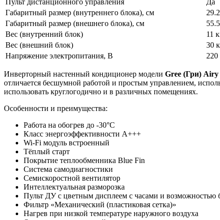
Пульт дистанционного управления
Да
Габаритный размер (внутреннего блока), см
29.
Габаритный размер (внешнего блока), см
55.
Вес (внутренний блок)
11 к
Вес (внешний блок)
30 к
Напряжение электропитания, В
220
Инверторный настенный кондиционер модели
Gree (Гри)
Airy
отличается бесшумной работой и простым управлением, испол
использовать круглогодично и в различных помещениях.
Особенности и преимущества:
Работа на обогрев до -30°С
Класс энергоэффективности A+++
Wi-Fi модуль встроенный
Тёплый старт
Покрытие теплообменника Blue Fin
Система самодиагностики
Семискоростной вентилятор
Интеллектуальная разморозка
Пульт ДУ с цветным дисплеем с часами и возможностью 
Фильтр «Механический (пластиковая сетка)»
Нагрев при низкой температуре наружного воздуха