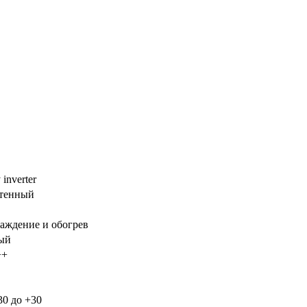
 inverter
тенный
аждение и обогрев
ый
++
30 до +30