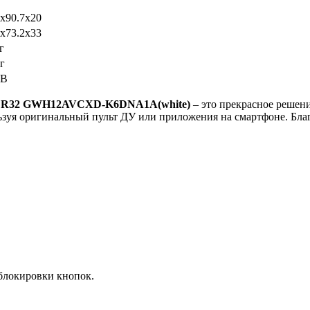
2x90.7x20
5x73.2x33
г
г
 В
 R32
GWH12
AVCXD-
K6
DNA1
A(
white)
– это прекрасное решени
ьзуя оригинальный пульт ДУ или приложения на смартфоне. Бла
блокировки кнопок.