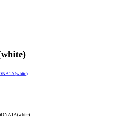
white)
K6DNA1А(white)