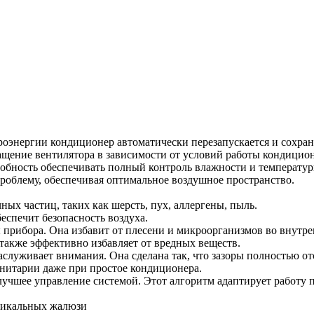
роэнергии кондиционер автоматически перезапускается и сохран
щение вентилятора в зависимости от условий работы кондицион
обность обеспечивать полный контроль влажности и температуры
проблему, обеспечивая оптимальное воздушное пространство.
ых частиц, таких как шерсть, пух, аллергены, пыль.
беспечит безопасность воздуха.
прибора. Она избавит от плесени и микроорганизмов во внутре
 также эффективно избавляет от вредных веществ.
луживает внимания. Она сделана так, что зазоры полностью отсу
анитарии даже при простое кондиционера.
лучшее управление системой. Этот алгоритм адаптирует работу
тикальных жалюзи