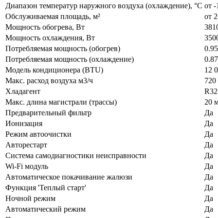
Диапазон температур наружного воздуха (охлаждение), °C
от -
Обслуживаемая площадь, м²
от 2
Мощность обогрева, Вт
381
Мощность охлаждения, Вт
350
Потребляемая мощность (обогрев)
0.9
Потребляемая мощность (охлаждение)
0.8
Модель кондиционера (BTU)
12 
Макс. расход воздуха м3/ч
720 
Хладагент
R32
Макс. длина магистрали (трассы)
20 
Предварительный фильтр
Да
Ионизация
Да
Режим автоочистки
Да
Авторестарт
Да
Система самодиагностики неисправности
Да
Wi-Fi модуль
Да
Автоматическое покачивание жалюзи
Да
Функция 'Теплый старт'
Да
Ночной режим
Да
Автоматический режим
Да