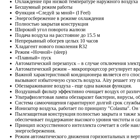
Охлаждение при низкой температуре наружного воздуха
Бесшумный режим работы
Функция «Следуй за мной» (I Feel)
Энергосбережение в режиме охлаждения
Полностью закрытая конструкция
Широкий угол поворота жалюзи
Подача воздуха на расстояние до 15.5 м
Непрерывный обогрев целых 10 часов
Хладагент нового поколения R32
Режим «Ночной» (sleep)
«Плавный» пуск
Автоматический перезапуск – в случае отключения элект
Автоматический режим – микропроцессор регулирует вра
Важной характеристикой кондиционера является его спос
вызывают избыточную сухость воздуха. Airy решает эту 
Обеззараживание воздуха - еще одна важная функция.
Воздушный фильтр эффективно очищает воздух от различн
Ультрафиолетовая лампа обеззаразит бактерии, вирусы, о
Система самоочищения гарантируют долгий срок службы 
Ионизатор воздуха, работает по принципу "Colasma". Он
Пылезащитная конструкция полностью закрыта и также зас
обеспечивает поддержание высокого уровня чистоты и с
Принцип искусственного интеллекта сочетает в себе наи
энергосбережения.
Режим автоматического движения горизонтальных и вер