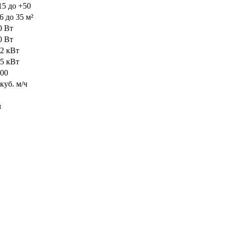
15 до +50
6 до 35 м²
0 Вт
0 Вт
52 кВт
75 кВт
000
куб. м/ч
м