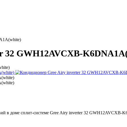
A1А(white)
rter 32 GWH12AVCXB-K6DNA1А(
hite)
вий в доме сплит-системе Gree Airy inverter 32 GWH12AVCXB-