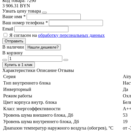
Код товара: 7290
3 906.31 BYN
Узнать цену товара
Ваше имя
*
Ваш номер телефона
*
Email
Я согласен на
обработку персональных данных
Отправить
В наличии
Нашли дешевле?
В корзину
Купить в 1 клик
Характеристики
Описание
Отзывы
Серия
Airy
Тип внутреннего блока
Нас
Инверторный
Да
Режим работы
Охл
Цвет корпуса внутр. блока
Бел
Класс энергоэффективности
А+
Уровень шума внешнего блока, Дб
53
Уровень шума внутреннего блока, Дб
19
Диапазон температур наружного воздуха (обогрев), °C
от -