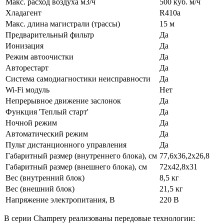
Макс. расход воздуха м3/ч
500 куб. м/ч
Хладагент
R410a
Макс. длина магистрали (трассы)
15 м
Предварительный фильтр
Да
Ионизация
Да
Режим автоочистки
Да
Авторестарт
Да
Система самодиагностики неисправности
Да
Wi-Fi модуль
Нет
Непрерывное движение заслонок
Да
Функция 'Теплый старт'
Да
Ночной режим
Да
Автоматический режим
Да
Пульт дистанционного управления
Да
Габаритный размер (внутреннего блока), см
77,6х36,2х26,8
Габаритный размер (внешнего блока), см
72х42,8х31
Вес (внутренний блок)
8,5 кг
Вес (внешний блок)
21,5 кг
Напряжение электропитания, В
220 В
В серии Champery реализованы передовые технологии: