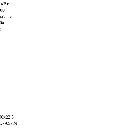
5 кВт
000
м³/час
0а
м
90х22,5
5х79,5х29