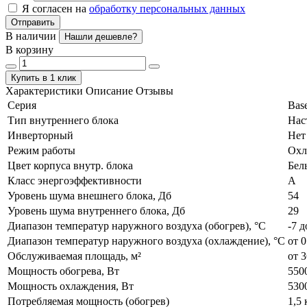
Я согласен на
обработку персональных данных
Отправить
В наличии
Нашли дешевле?
В корзину
Купить в 1 клик
Характеристики
Описание
Отзывы
Серия
Base
Тип внутреннего блока
Нас
Инверторный
Нет
Режим работы
Охл
Цвет корпуса внутр. блока
Бел
Класс энергоэффективности
А
Уровень шума внешнего блока, Дб
54
Уровень шума внутреннего блока, Дб
29
Диапазон температур наружного воздуха (обогрев), °C
-7 д
Диапазон температур наружного воздуха (охлаждение), °C
от 0
Обслуживаемая площадь, м²
от 3
Мощность обогрева, Вт
550
Мощность охлаждения, Вт
530
Потребляемая мощность (обогрев)
1,5