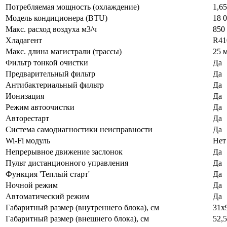
Потребляемая мощность (охлаждение)
1,6
Модель кондиционера (BTU)
18 
Макс. расход воздуха м3/ч
850 
Хладагент
R41
Макс. длина магистрали (трассы)
25 
Фильтр тонкой очистки
Да
Предварительный фильтр
Да
Антибактериальный фильтр
Да
Ионизация
Да
Режим автоочистки
Да
Авторестарт
Да
Система самодиагностики неисправности
Да
Wi-Fi модуль
Нет
Непрерывное движение заслонок
Да
Пульт дистанционного управления
Да
Функция 'Теплый старт'
Да
Ночной режим
Да
Автоматический режим
Да
Габаритный размер (внутреннего блока), см
31х
Габаритный размер (внешнего блока), см
52,