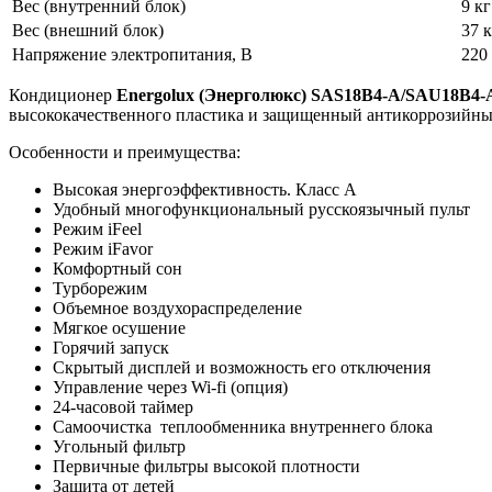
Вес (внутренний блок)
9 кг
Вес (внешний блок)
37 к
Напряжение электропитания, В
220
Кондиционер
Energolux (Энерголюкс) SAS18B4-A/SAU18B4-
высококачественного пластика и защищенный антикоррозийным
Особенности и преимущества:
Высокая энергоэффективность. Класс А
Удобный многофункциональный русскоязычный пульт
Режим iFeel
Режим iFavor
Комфортный сон
Турборежим
Объемное воздухораспределение
Мягкое осушение
Горячий запуск
Скрытый дисплей и возможность его отключения
Управление через Wi-fi (опция)
24-часовой таймер
Самоочистка теплообменника внутреннего блока
Угольный фильтр
Первичные фильтры высокой плотности
Защита от детей