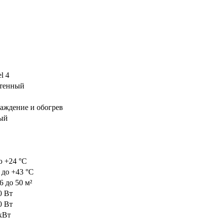
l 4
тенный
аждение и обогрев
ый
о +24 °C
 до +43 °C
6 до 50 м²
0 Вт
0 Вт
 кВт