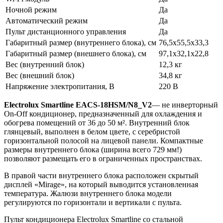
Ночной режим
Да
Автоматический режим
Да
Пульт дистанционного управления
Да
Габаритный размер (внутреннего блока), см
76,5х55,5х33,3
Габаритный размер (внешнего блока), см
97,1х32,1х22,8
Вес (внутренний блок)
12,3 кг
Вес (внешний блок)
34,8 кг
Напряжение электропитания, В
220 В
Electrolux Smartline EACS-18HSM/N8_V2
— не инверторный
On-Off кондиционер, предназначенный для охлаждения и
обогрева помещений от 36 до 50 м². Внутренний блок
глянцевый, выполнен в белом цвете, с серебристой
горизонтальной полосой на лицевой панели. Компактные
размеры внутреннего блока (ширина всего 729 мм!)
позволяют размещать его в ограниченных пространствах.
В правой части внутреннего блока расположен скрытый
дисплей «Mirage», на который выводится установленная
температура. Жалюзи внутреннего блока модели
регулируются по горизонтали и вертикали с пульта.
Пульт кондиционера Electrolux Smartline со стальной