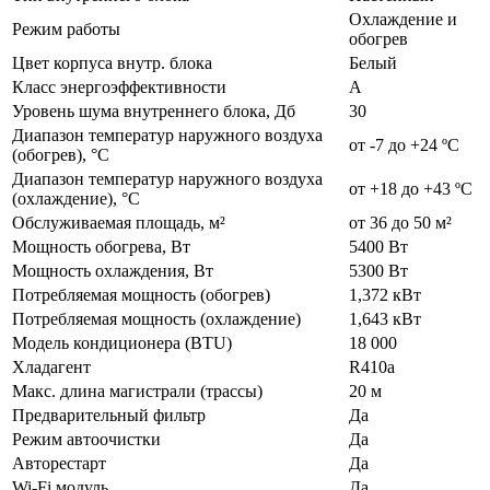
Охлаждение и
Режим работы
обогрев
Цвет корпуса внутр. блока
Белый
Класс энергоэффективности
А
Уровень шума внутреннего блока, Дб
30
Диапазон температур наружного воздуха
от -7 до +24 ºС
(обогрев), °C
Диапазон температур наружного воздуха
от +18 до +43 ºС
(охлаждение), °C
Обслуживаемая площадь, м²
от 36 до 50 м²
Мощность обогрева, Вт
5400 Вт
Мощность охлаждения, Вт
5300 Вт
Потребляемая мощность (обогрев)
1,372 кВт
Потребляемая мощность (охлаждение)
1,643 кВт
Модель кондиционера (BTU)
18 000
Хладагент
R410а
Макс. длина магистрали (трассы)
20 м
Предварительный фильтр
Да
Режим автоочистки
Да
Авторестарт
Да
Wi-Fi модуль
Да