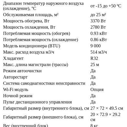
Диапазон температур наружного воздуха
от -15 до +50 ºС
(охлаждение), °C
Обслуживаемая площадь, м²
до 25 м²
Мощность обогрева, Вт
3370 Вт
Мощность охлаждения, Вт
2780 Вт
Потребляемая мощность (обогрев)
0.93 кВт
Потребляемая мощность (охлаждение)
0.86 кВт
Модель кондиционера (BTU)
9 000
Макс. расход воздуха м3/ч
514 м3/ч
Хладагент
R32
Макс. длина магистрали (трассы)
25 м
Режим автоочистки
Да
Авторестарт
Да
Система самодиагностики неисправности
Да
Wi-Fi модуль
Опция
Ночной режим
Да
Пульт дистанционного управления
Да
Габаритный размер (внутреннего блока), см
27 × 72 × 49.5 см
20 × 72.9 × 29.2
Габаритный размер (внешнего блока), см
см
Вес (внутренний блок)
8 кг