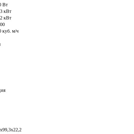
0 Вт
93 кВт
82 кВт
000
 куб. м/ч
м
ия
1х99,3х22,2