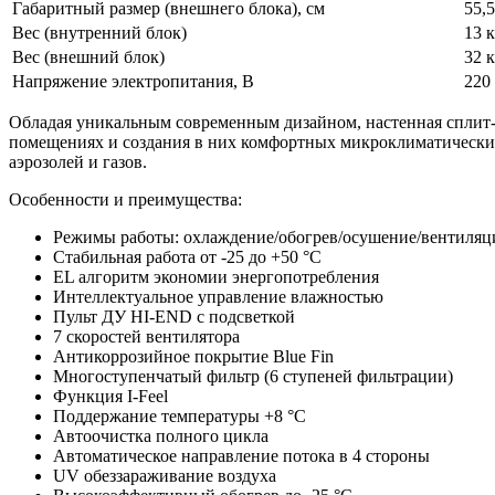
Габаритный размер (внешнего блока), см
55,
Вес (внутренний блок)
13 к
Вес (внешний блок)
32 к
Напряжение электропитания, В
220
Обладая уникальным современным дизайном, настенная сплит
помещениях и создания в них комфортных микроклиматических 
аэрозолей и газов.
Особенности и преимущества:
Режимы работы: охлаждение/обогрев/осушение/вентиляц
Стабильная работа от -25 до +50 °C
EL алгоритм экономии энергопотребления
Интеллектуальное управление влажностью
Пульт ДУ HI-END с подсветкой
7 скоростей вентилятора
Антикоррозийное покрытие Blue Fin
Многоступенчатый фильтр (6 ступеней фильтрации)
Функция I-Feel
Поддержание температуры +8 °C
Автоочистка полного цикла
Автоматическое направление потока в 4 стороны
UV обеззараживание воздуха