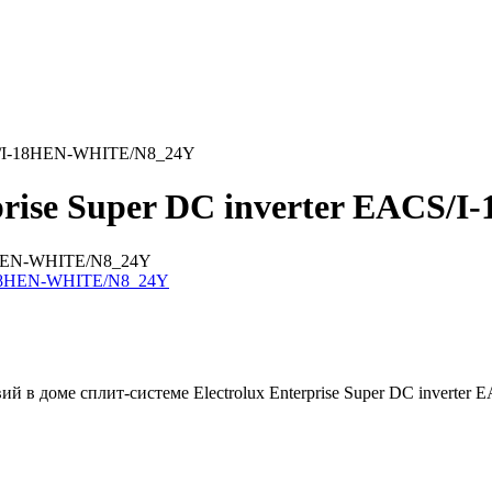
ACS/I-18HEN-WHITE/N8_24Y
rprise Super DC inverter EACS
-18HEN-WHITE/N8_24Y
й в доме сплит-системе Electrolux Enterprise Super DC invert