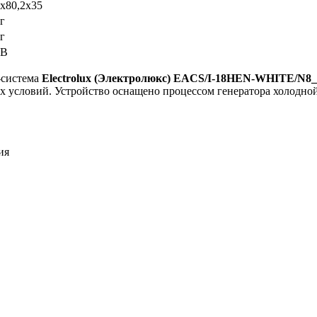
5х80,2х35
г
г
 В
-система
Electrolux
(Электролюкс)
EACS
/I
-18HEN
-WHITE
/N
8
условий. Устройство оснащено процессом генератора холодной 
ия