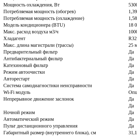
Мощность охлаждения, Вт
530
Потребляемая мощность (обогрев)
1,3
Потребляемая мощность (охлаждение)
1,5
Модель кондиционера (BTU)
18 
Макс. расход воздуха м3/ч
1000
Хладагент
R32
Макс. длина магистрали (трассы)
25 
Предварительный фильтр
Да
Антибактериальный фильтр
Да
Катехиновый фильтр
Да
Режим автоочистки
Да
Авторестарт
Да
Система самодиагностики неисправности
Да
Wi-Fi модуль
Опц
Непрерывное движение заслонок
Да
Да
Ночной режим
Да
Автоматический режим
Да
Пульт дистанционного управления
Да
Габаритный размер (внутреннего блока), см
31,