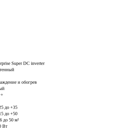
rprise Super DC inverter
тенный
аждение и обогрев
ый
++
25 до +35
15 до +50
6 до 50 м²
0 Вт