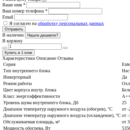
Ваше имя
*
Ваш номер телефона
*
Email
Я согласен на
обработку персональных данных
Отправить
В наличии
Нашли дешевле?
В корзину
Купить в 1 клик
Характеристики
Описание
Отзывы
Серия
Ente
Тип внутреннего блока
Нас
Инверторный
Да
Режим работы
Охл
Цвет корпуса внутр. блока
Бел
Класс энергоэффективности
А+
Уровень шума внутреннего блока, Дб
25
Диапазон температур наружного воздуха (обогрев), °C
от -
Диапазон температур наружного воздуха (охлаждение), °C
от -
Обслуживаемая площадь, м²
от 3
Мощность обогрева, Вт
535