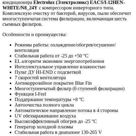
кондиционера
Electrolux
(Электролюкс)
EACS/I-12HEN-
WHITE/N8_24Y
с компрессором инверторного типа.
Комплексную очистку от бактерий, вирусов, пыли обеспечит
многоступенчатая система фильтрации, включающая шесть
съемных фильтров.
Особенности и преимущества:
Режимы работы: охлаждение/обогрев/осушение/
вентиляция
Стабильная работа от -25 до +50 °C
EL алгоритм экономии энергопотребления
Интеллектуальное управление влажностью
Пульт ДУ HI-END с подсветкой
7 скоростей вентилятора
Антикоррозийное покрытие Blue Fin
Многоступенчатый фильтр (6 ступеней фильтрации)
Функция I-Feel
Поддержание температуры +8 °C
Автоочистка полного цикла
Автоматическое направление потока в 4 стороны
UV обеззараживание воздуха
Высокоэффективный обогрев до -25 °С
Генератор холодной плазмы
Стабильная работа в диапазоне 130-265 V