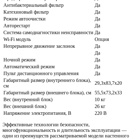
Антибактериальный фильтр
Да
Катехиновый фильтр
Да
Режим автоочистки
Да
Авторестарт
Да
Система самодиагностики неисправности
Да
Wi-Fi модуль
Опция
Непрерывное движение заслонок
Да
Да
Ночной режим
Да
Автоматический режим
Да
Пульт дистанционного управления
Да
Габаритный размер (внутреннего блока),
29,3х83,7х20
см
Габаритный размер (внешнего блока), см
55,5х73,2х33
Вес (внутренний блок)
10 кг
Вес (внешний блок)
26 кг
Напряжение электропитания, В
220 В
Эффективные технологии безопасности,
многофункциональность и длительность эксплуатации —
одни из преимуществ рассматриваемой модели настенного