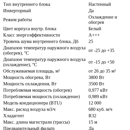
Тип внутреннего блока
Настенный
Инверторный
Да
Охлаждение и
Режим работы
обогрев
Цвет корпуса внутр. блока
Белый
Класс энергоэффективности
А+++
Уровень шума внутреннего блока, Дб
25
Диапазон температур наружного воздуха
от -25 до +35
(обогрев), °C
Диапазон температур наружного воздуха
от -15 до +50
(охлаждение), °C
Обслуживаемая площадь, м²
от 26 до 35 м²
Мощность обогрева, Вт
3800 Вт
Мощность охлаждения, Вт
3500 Вт
Потребляемая мощность (обогрев)
0,977 кВт
Потребляемая мощность (охлаждение)
0,989 кВт
Модель кондиционера (BTU)
12 000
Макс. расход воздуха м3/ч
680 куб. м/ч
Хладагент
R32
Макс. длина магистрали (трассы)
15 м
Предварительный фильтр
Да