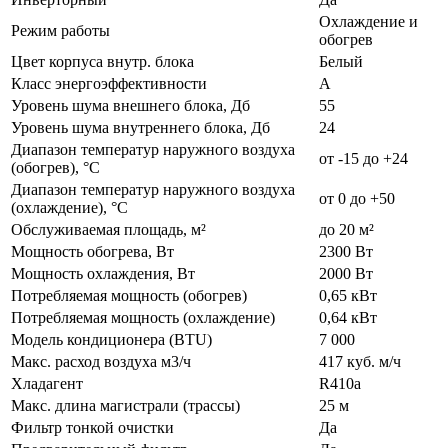
Охлаждение и
Режим работы
обогрев
Цвет корпуса внутр. блока
Белый
Класс энергоэффективности
А
Уровень шума внешнего блока, Дб
55
Уровень шума внутреннего блока, Дб
24
Диапазон температур наружного воздуха
от -15 до +24
(обогрев), °C
Диапазон температур наружного воздуха
от 0 до +50
(охлаждение), °C
Обслуживаемая площадь, м²
до 20 м²
Мощность обогрева, Вт
2300 Вт
Мощность охлаждения, Вт
2000 Вт
Потребляемая мощность (обогрев)
0,65 кВт
Потребляемая мощность (охлаждение)
0,64 кВт
Модель кондиционера (BTU)
7 000
Макс. расход воздуха м3/ч
417 куб. м/ч
Хладагент
R410а
Макс. длина магистрали (трассы)
25 м
Фильтр тонкой очистки
Да