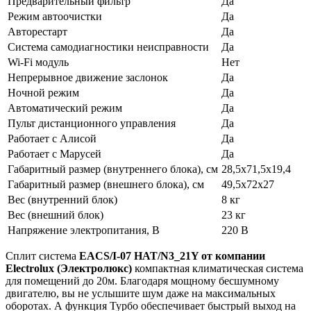
Предварительный фильтр
Да
Режим автоочистки
Да
Авторестарт
Да
Система самодиагностики неисправности
Да
Wi-Fi модуль
Нет
Непрерывное движение заслонок
Да
Ночной режим
Да
Автоматический режим
Да
Пульт дистанционного управления
Да
Работает с Алисой
Да
Работает с Марусей
Да
Габаритный размер (внутреннего блока), см
28,5х71,5х19,4
Габаритный размер (внешнего блока), см
49,5х72х27
Вес (внутренний блок)
8 кг
Вес (внешний блок)
23 кг
Напряжение электропитания, В
220 В
Сплит система
EACS/I-07 HAT/N3_21Y от компании
Electrolux (Электролюкс)
компактная климатическая система
для помещений до 20м. Благодаря мощному бесшумному
двигателю, вы не услышите шум даже на максимальных
оборотах. А функция Турбо обеспечивает быстрый выход на