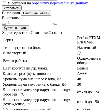
Я согласен на
обработку персональных данных
Отправить
В наличии
Нашли дешевле?
В корзину
Купить в 1 клик
Характеристики
Описание
Отзывы
Perfera FTXM-
Серия
R/RXM-R
Тип внутреннего блока
Настенный
Инверторный
Да
Охлаждение и
Режим работы
обогрев
Цвет корпуса внутр. блока
Белый
Класс энергоэффективности
А+++
Уровень шума внешнего блока, Дб
48
Уровень шума внутреннего блока, Дб
30
Диапазон температур наружного воздуха
от -20 до +24
(обогрев), °C
Диапазон температур наружного воздуха
от -10 до +50
(охлаждение), °C
Обслуживаемая площадь, м²
от 50 м²