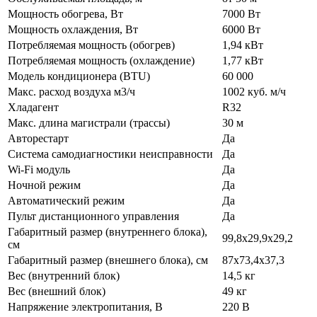
Мощность обогрева, Вт
7000 Вт
Мощность охлаждения, Вт
6000 Вт
Потребляемая мощность (обогрев)
1,94 кВт
Потребляемая мощность (охлаждение)
1,77 кВт
Модель кондиционера (BTU)
60 000
Макс. расход воздуха м3/ч
1002 куб. м/ч
Хладагент
R32
Макс. длина магистрали (трассы)
30 м
Авторестарт
Да
Система самодиагностики неисправности
Да
Wi-Fi модуль
Да
Ночной режим
Да
Автоматический режим
Да
Пульт дистанционного управления
Да
Габаритный размер (внутреннего блока),
99,8x29,9x29,2
см
Габаритный размер (внешнего блока), см
87x73,4x37,3
Вес (внутренний блок)
14,5 кг
Вес (внешний блок)
49 кг
Напряжение электропитания, В
220 В