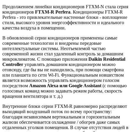
Продолжением линейки кондиционеров FTXM-N стала серия
кондиционеров
FTXM-R Perfera
. Кондиционеры FTXM-R
Perfera - это привлекательные настенные блоки - воплощение
стиля, высокого уровня энергоэффективности и идеального
качества воздуха в помещении.
В обновленной серии кондиционеров применены самые
современные технологии и внедрены передовые
интеллектуальные системы. Неотъемлемой частью
современной жизни стал удаленный контроль за домашним
микроклиматом. С помощью приложения
Daikin Residential
Controller
управлять домашним кондиционером можно
отовсюду, где бы вы не находились, при помощи смартфона
или планшета по сети Wi-Fi. Функциональным новшеством
является возможность управлять кондиционером голосом
посредством
Amazon Alexa или Google Assistant
(с помощью
голосовых команд можно задавать режим работы, скорость
вращения вентилятора и т. д.)
Внутренние блоки серии FTXM-R равномерно распределяют
выходящий воздушный поток по всему пространству:
благодаря независимым вертикальным и горизонтальным
жалюзи обеспечивается охлаждение / обогрев даже самых
отдаленных уголков помещения. В случае отсутствия людей в