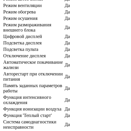
Режим вентиляции
Да
Режим обогрева
Да
Режим осушения
Да
Режим размораживания
Да
внешнего блока
Цифровой дисплей
Да
Подсветка дисплея
Да
Подсветка пульта
Да
Отключение дисплея
Да
Автоматическое покачивание
Да
жалюзи
Авторестарт при отключении
Да
питания
Память заданных параметров
Да
работы
Функция интенсивного
Да
охлаждения
Функция ионизации воздуха
Да
Функция 'Теплый старт'
Да
Система самодиагностики
Да
неисправности