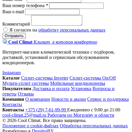
Ваш номер телефона
*
Ваш e-mail
Комментарий
Я согласен на
обработку персональных данных
Отправить
Cool Climat
Климат, в котором комфортно
Интернет-магазин климатической техники с подбором,
доставкой, установкой и сервисным обслуживанием
кондиционеров.
Instagram
Каталог
Сплит-системы Inverter
Сплит-системы On/Off
Мульти-сплит системы
Мобильные кондиционеры
Покупателям
Доставка и оплата
Установка
Вопросы и
ответы
Отзывы
Компания
О компании
Новости и акции
Сервис и поддержка
Контакты
Контакты
+375 (29) 7-61-99-99
Ежедневно с 9:00 до 21:00
cool-climat.25@mail.ru
Работаем по Могилеву и области
© 2026 Cool Climat. Все права защищены.
Положение о cookie-файлах
Обработка персональных данных
Разработано в
DessitesBY