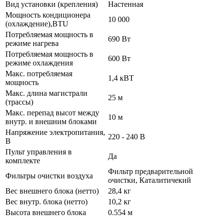
Вид установки (крепления)
Настенная
Мощность кондиционера
10 000
(охлаждение),BTU
Потребляемая мощность в
690 Вт
режиме нагрева
Потребляемая мощность в
600 Вт
режиме охлаждения
Макс. потребляемая
1,4 кВТ
мощность
Макс. длина магистрали
25 м
(трассы)
Макс. перепад высот между
10 м
внутр. и внешним блоками
Напряжение электропитания,
220 - 240 В
В
Пульт управления в
Да
комплекте
Фильтр предварительной
Фильтры очистки воздуха
очистки, Каталитичекий
Вес внешнего блока (нетто)
28,4 кг
Вес внутр. блока (нетто)
10,2 кг
Высота внешнего блока
0.554 м