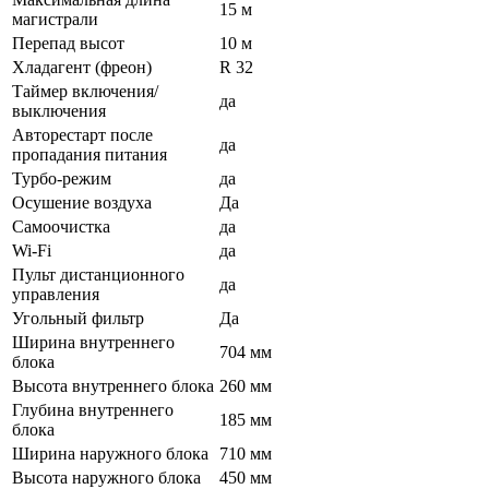
15 м
магистрали
Перепад высот
10 м
Хладагент (фреон)
R 32
Таймер включения/
да
выключения
Авторестарт после
да
пропадания питания
Турбо-режим
да
Осушение воздуха
Да
Самоочистка
да
Wi-Fi
да
Пульт дистанционного
да
управления
Угольный фильтр
Да
Ширина внутреннего
704 мм
блока
Высота внутреннего блока
260 мм
Глубина внутреннего
185 мм
блока
Ширина наружного блока
710 мм
Высота наружного блока
450 мм