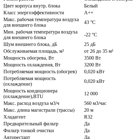
Цвет корпуса внутр. блока
Белый
Класс энергоэффективности
А++
Макс. рабочая температура воздуха
43 °С
для внешнего блока
Мин. рабочая температура воздуха
-22 °С
для внешнего блока
Шум внешнего блока, дБ
25 дБ
Обслуживаемая площадь, м²
от 26 до 35 м²
Мощность обогрева, Вт
3500 Вт
Мощность охлаждения, Вт
3200 Вт
Потребляемая мощность (обогрев)
0,020 кВт
Потребляемая мощность
0,020 кВт
(охлаждение)
Мощность кондиционера
12 000
(охлаждение),BTU
Макс. расход воздуха м3/ч
560 м3/час
Макс. длина магистрали (трассы)
20 м
Хладагент
R32
Предварительный фильтр
Да
Фильтр тонкой очистки
Да
Авторестарт
Да