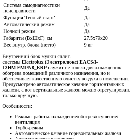
Система самодиагностики
Да
неисправности
Функция 'Теплый старт'
Да
Автоматический режим
Да
Ночной режим
Да
Габариты (ВхШхГ), см
27,5х79х20
Вес внутр. блока (нетто)
9 кг
Внутренний блок мульти сплит-
системы
Electrolux
(Электролюкс)
EACS
/
I
-
12
HM
FMI
/
N
8_
ERP
служит не только для охлаждения/
обогрева помещений различного назначения, но и
обеспечивает качественную очистку воздуха в помещении.
Предусмотрено автоматическое качание горизонтальных
жалюзи, а вот вертикальные жалюзи можно отрегулировать
только вручную.
Особенности:
Режимы работы: охлаждение/обогрев/осушение/
вентиляция
Турбо-режим
Автоматическое качание горизонтальных жалюзи
Автоматическая разморозка