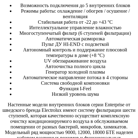
Возможность подключения до 5 внутренних блоков
Режимы работы: охлаждение / обогрев / осушение /
вентиляция
Стабильная работа от -22 до +43 °C
Интеллектуальное управление влажностью
Многоступенчатый фильтр (6 ступеней фильтрации)
Автоматическая разморозка
Пульт ДУ HI-END с подсветкой
Автономный контроль и поддержание плюсовой
температуры в доме (+8 °C)
UV обеззараживание воздуха
Автоочистка полного цикла
Генератор холодной плазмы
Автоматическое направление потока в 4 стороны
Система свободной компоновки
Функция I-Feel
Низкий уровень шума
Настенные модели внутренних блоков серии Enterprise от
шведского бренда Electrolux имеют систему фильтрации шести
ступеней, которая качественно осуществит комплексную
очистку кондиционируемого воздуха в обслуживаемом
помещении от разных бактерий, микробов, химикатов.
Модельный ряд мощностью 9000, 12000, 18000 БТЕ наделен
набором различных режимов и функциональных