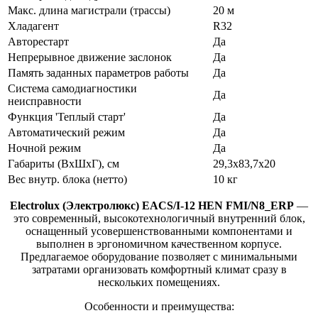
Макс. длина магистрали (трассы)
20 м
Хладагент
R32
Авторестарт
Да
Непрерывное движение заслонок
Да
Память заданных параметров работы
Да
Система самодиагностики
Да
неисправности
Функция 'Теплый старт'
Да
Автоматический режим
Да
Ночной режим
Да
Габариты (ВхШхГ), см
29,3х83,7х20
Вес внутр. блока (нетто)
10 кг
Electrolux
(Электролюкс)
EACS
/
I
-12
HEN
FMI
/
N
8_
ERP
—
это современный, высокотехнологичный внутренний блок,
оснащенный усовершенствованными компонентами и
выполнен в эргономичном качественном корпусе.
Предлагаемое оборудование позволяет с минимальными
затратами организовать комфортный климат сразу в
нескольких помещениях.
Особенности и преимущества: